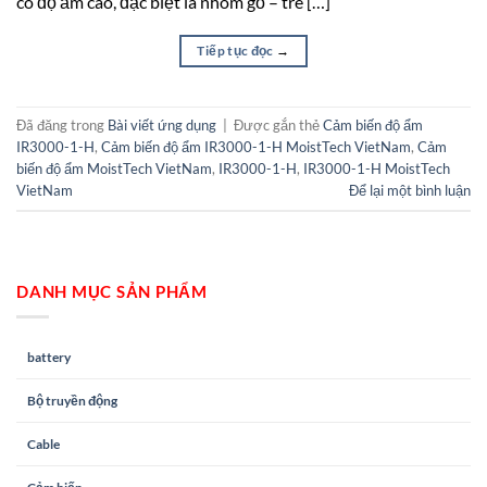
có độ ẩm cao, đặc biệt là nhóm gỗ – tre […]
Tiếp tục đọc
→
Đã đăng trong
Bài viết ứng dụng
|
Được gắn thẻ
Cảm biến độ ẩm
IR3000-1-H
,
Cảm biến độ ẩm IR3000-1-H MoistTech VietNam
,
Cảm
biến độ ẩm MoistTech VietNam
,
IR3000-1-H
,
IR3000-1-H MoistTech
VietNam
Để lại một bình luận
DANH MỤC SẢN PHẨM
battery
Bộ truyền động
Cable