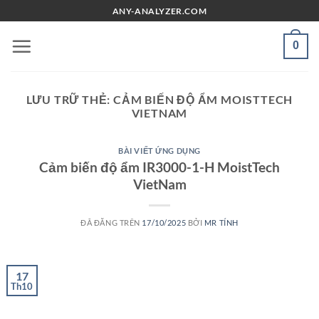
Chuyển
ANY-ANALYZER.COM
đến
nội
0
dung
LƯU TRỮ THẺ:
CẢM BIẾN ĐỘ ẨM MOISTTECH
VIETNAM
BÀI VIẾT ỨNG DỤNG
Cảm biến độ ẩm IR3000-1-H MoistTech
VietNam
ĐÃ ĐĂNG TRÊN
17/10/2025
BỞI
MR TÍNH
17
Th10