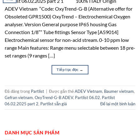
Partlist 06.02.2025 part 2 1 100% ITALY Origin
ADEV Vietnam “Code: OxyTrend-G-B (Alternative offer for
Obsoleted GPR1500) OxyTrend – Electrochemical Oxygen
analyser. Version General purpose IP65 housing Gas
Connection 1/8″” Tube fittings Sensor Type [A59014]
Electrochemical sensor for non-acid stream. 0-10 ppm low
range Main features: Range menu selectable between 18 pre-
set ranges (9 ranges […]
Tiếp tục đọc
→
Đã đăng trong
Partlist
|
Được gắn thẻ
ADEV Vietnam
,
Baumer vietnam
,
Gefran vietnam
,
OxyTrend-G-B ADEV
,
Partlist 06.02
,
Partlist
06.02.2025 part 2
,
Partlist sẵn giá
Để lại một bình luận
DANH MỤC SẢN PHẨM