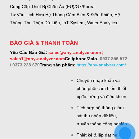
Cung Cấp Thiết Bị Châu Âu (EU)/G7/Korea.
Tư Vấn Tích Hợp Hệ Thống Cảm Biến & Điều Khiển, Hệ
Thống Thu Thập Dữ Liệu, IoT System, Water Analytics.
BÁO GIÁ & THANH TOÁN
Yêu Cầu Báo Giá:
sales@any-analyzer.com ;
sales1@any-analyzer.com
Cellphone/Zalo:
0937 856 572
/ 0373 238 670
Trang sản phẩm:
https://any-analyzer.com/
Chuyên nhập khẩu và
phân phối cảm biến, thiết
bị đo lường và điều khiển.
Tích hợp hệ thống giám
sát thu nhập dữ liệu,
truyền thông công nghiệp.
Thiết kế & lắp đặt hệ