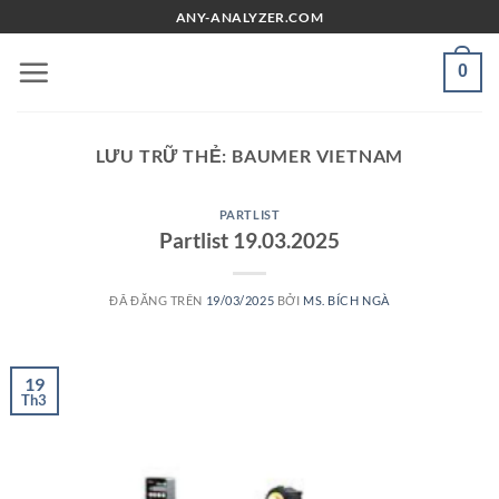
Chuyển
ANY-ANALYZER.COM
đến
nội
0
dung
LƯU TRỮ THẺ:
BAUMER VIETNAM
PARTLIST
Partlist 19.03.2025
ĐÃ ĐĂNG TRÊN
19/03/2025
BỞI
MS. BÍCH NGÀ
19
Th3