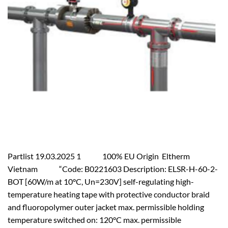
Partlist 19.03.2025 1 100% EU Origin Eltherm
Vietnam “Code: B0221603 Description: ELSR-H-60-2-
BOT [60W/m at 10°C, Un=230V] self-regulating high-
temperature heating tape with protective conductor braid
and fluoropolymer outer jacket max. permissible holding
temperature switched on: 120°C max. permissible