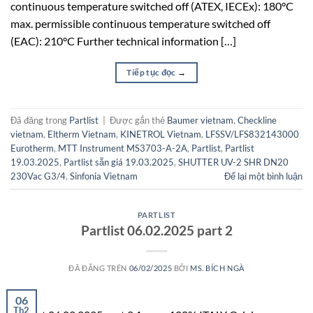
continuous temperature switched off (ATEX, IECEx): 180°C
max. permissible continuous temperature switched off
(EAC): 210°C Further technical information […]
Tiếp tục đọc
→
Đã đăng trong
Partlist
|
Được gắn thẻ
Baumer vietnam
,
Checkline
vietnam
,
Eltherm Vietnam
,
KINETROL Vietnam
,
LFSSV/LFS832143000
Eurotherm
,
MTT Instrument MS3703-A-2A
,
Partlist
,
Partlist
19.03.2025
,
Partlist sẵn giá 19.03.2025
,
SHUTTER UV-2 SHR DN20
230Vac G3/4
,
Sinfonia Vietnam
Để lại một bình luận
PARTLIST
Partlist 06.02.2025 part 2
ĐÃ ĐĂNG TRÊN
06/02/2025
BỞI
MS. BÍCH NGÀ
06
Th2