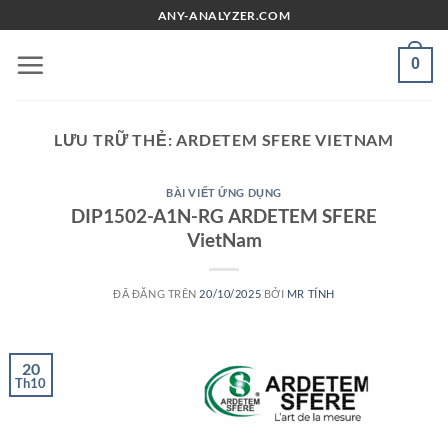
Chuyển
ANY-ANALYZER.COM
đến
nội
0
dung
LƯU TRỮ THẺ:
ARDETEM SFERE VIETNAM
BÀI VIẾT ỨNG DỤNG
DIP1502-A1N-RG ARDETEM SFERE
VietNam
ĐÃ ĐĂNG TRÊN
20/10/2025
BỞI
MR TÍNH
20
Th10