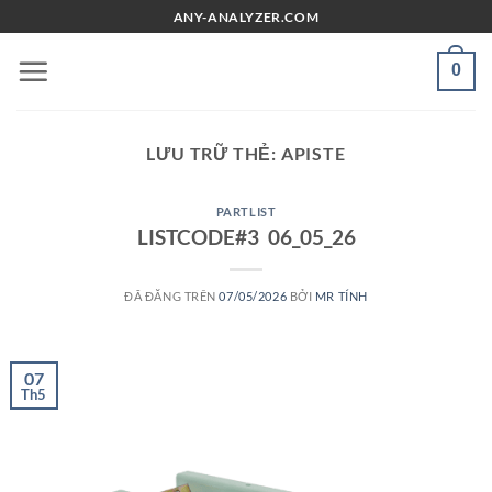
Chuyển
ANY-ANALYZER.COM
đến
nội
0
dung
LƯU TRỮ THẺ:
APISTE
PARTLIST
LISTCODE#3 06_05_26
ĐÃ ĐĂNG TRÊN
07/05/2026
BỞI
MR TÍNH
07
Th5