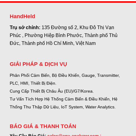
HandHeld
Trụ sở chính:
135 Đường số 2, Khu Đô Thị Vạn
Phúc , Phường Hiệp Bình Phước, Thành phố Thủ
Đức, Thành phố Hồ Chí Minh, Việt Nam
GIẢI PHÁP & DỊCH VỤ
Phân Phối Cảm Biến, Bộ Điều Khiển, Gauge,
Transmitter,
PLC, HMI, Thiết Bị Điện.
Cung Cấp Thiết Bị Châu Âu (EU)/G7/Korea.
Tư Vấn Tích Hợp Hệ Thống Cảm Biến & Điều Khiển, Hệ
Thống Thu Thập Dữ Liệu, IoT System, Water Analytics.
BÁO GIÁ & THANH TOÁN
Yêu Cầu Báo Giá:
sales@any-analyzer.com ;