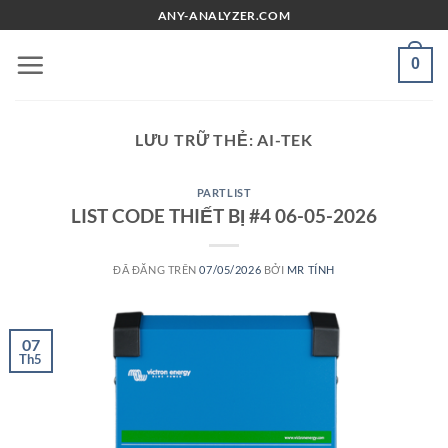
Chuyển
ANY-ANALYZER.COM
đến
nội
0
dung
LƯU TRỮ THẺ:
AI-TEK
PARTLIST
LIST CODE THIẾT BỊ #4 06-05-2026
ĐÃ ĐĂNG TRÊN
07/05/2026
BỞI
MR TÍNH
07
Th5