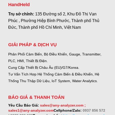
HandHeld
Trụ sở chính:
135 Đường số 2, Khu Đô Thị Vạn
Phúc , Phường Hiệp Bình Phước, Thành phố Thủ
Đức, Thành phố Hồ Chí Minh, Việt Nam
GIẢI PHÁP & DỊCH VỤ
Phân Phối Cảm Biến, Bộ Điều Khiển, Gauge,
Transmitter,
PLC, HMI, Thiết Bị Điện.
Cung Cấp Thiết Bị Châu Âu (EU)/G7/Korea.
Tư Vấn Tích Hợp Hệ Thống Cảm Biến & Điều Khiển, Hệ
Thống Thu Thập Dữ Liệu, IoT System, Water Analytics.
BÁO GIÁ & THANH TOÁN
Yêu Cầu Báo Giá:
sales@any-analyzer.com ;
sales1@any-analyzer.com
Cellphone/Zalo:
0937 856 572