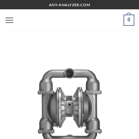
Chuyển
ANY-ANALYZER.COM
đến
nội
0
dung