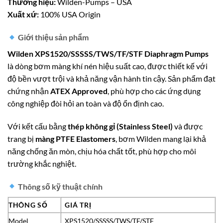
Thương hiệu:
Wilden-Pumps – USA
Xuất xứ:
100% USA Origin
Giới thiệu sản phẩm
Wilden XPS1520/SSSSS/TWS/TF/STF Diaphragm Pumps
là dòng bơm màng khí nén hiệu suất cao, được thiết kế với
độ bền vượt trội và khả năng vận hành tin cậy. Sản phẩm đạt
chứng nhận
ATEX Approved
, phù hợp cho các ứng dụng
công nghiệp đòi hỏi an toàn và độ ổn định cao.
Với kết cấu bằng
thép không gỉ (Stainless Steel)
và được
trang bị
màng PTFE Elastomers
, bơm Wilden mang lại khả
năng chống ăn mòn, chịu hóa chất tốt, phù hợp cho môi
trường khắc nghiệt.
Thông số kỹ thuật chính
THÔNG SỐ
GIÁ TRỊ
Model
XPS1520/SSSSS/TWS/TF/STF