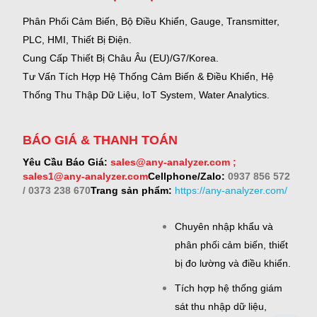
Phân Phối Cảm Biến, Bộ Điều Khiển, Gauge,
Transmitter,
PLC, HMI, Thiết Bị Điện.
Cung Cấp Thiết Bị Châu Âu (EU)/G7/Korea.
Tư Vấn Tích Hợp Hệ Thống Cảm Biến & Điều Khiển, Hệ
Thống Thu Thập Dữ Liệu, IoT System, Water Analytics.
BÁO GIÁ & THANH TOÁN
Yêu Cầu Báo Giá:
sales@any-analyzer.com ;
sales1@any-analyzer.com
Cellphone/Zalo:
0937 856 572
/ 0373 238 670
Trang sản phẩm:
https://any-analyzer.com/
Chuyên nhập khẩu và
phân phối cảm biến, thiết
bị đo lường và điều khiển.
Tích hợp hệ thống giám
sát thu nhập dữ liệu,