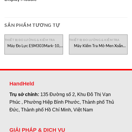
SẢN PHẨM TƯƠNG TỰ
THIẾT BỊ ĐO LƯỜNG & KIỂM TRA
THIẾT BỊ ĐO LƯỜNG & KIỂM TRA
Máy Đo Lực ESM303Mark-10,
Máy Kiểm Tra Mô-Men Xoắn
đại lý Mark-10 Việt Nam
MTT01-50E Mark-10 Việt Nam
HandHeld
Trụ sở chính:
135 Đường số 2, Khu Đô Thị Vạn
Phúc , Phường Hiệp Bình Phước, Thành phố Thủ
Đức, Thành phố Hồ Chí Minh, Việt Nam
GIẢI PHÁP & DỊCH VỤ