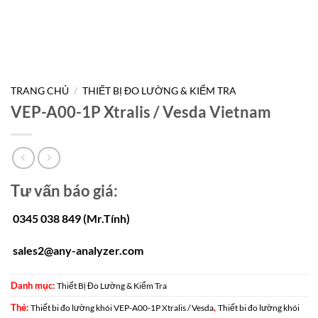
TRANG CHỦ
/
THIẾT BỊ ĐO LƯỜNG & KIỂM TRA
VEP-A00-1P Xtralis / Vesda Vietnam
Tư vấn báo giá:
0345 038 849 (Mr.Tính)
sales2@any-analyzer.com
Danh mục:
Thiết Bị Đo Lường & Kiểm Tra
Thẻ:
,
Thiết bi đo lường khói VEP-A00-1P Xtralis / Vesda
Thiết bi đo lường khói