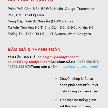
Phân Phối Cảm Biến, Bộ Điều Khiển, Gauge,
Transmitter,
PLC, HMI, Thiết Bị Điện.
Cung Cấp Thiết Bị Châu Âu (EU)/G7/Korea.
Tư Vấn Tích Hợp Hệ Thống Cảm Biến & Điều Khiển, Hệ
Thống Thu Thập Dữ Liệu, IoT System, Water Analytics.
BÁO GIÁ & THANH TOÁN
Yêu Cầu Báo Giá:
sales@any-analyzer.com ;
sales1@any-analyzer.com
Cellphone/Zalo:
0937 856 572
/ 0373 238 670
Trang sản phẩm:
https://any-analyzer.com/
Chuyên nhập khẩu và
phân phối cảm biến, thiết
bị đo lường và điều khiển.
Tích hợp hệ thống giám
sát thu nhập dữ liệu,