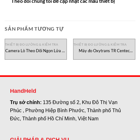
Theo dõi chúng tôi để cập nhật các mẫu thiết bị
SẢN PHẨM TƯƠNG TỰ
THIẾT BỊ ĐO LƯỜNG & KIỂM TRA
THIẾT BỊ ĐO LƯỜNG & KIỂM TRA
Camera Lò Theo Dõi Ngọn Lửa D-
Máy đo Oxytrans TR Centec
FS 50 Durag, đại lý Durag Việt
Vietnam
Nam
HandHeld
Trụ sở chính:
135 Đường số 2, Khu Đô Thị Vạn
Phúc , Phường Hiệp Bình Phước, Thành phố Thủ
Đức, Thành phố Hồ Chí Minh, Việt Nam
GIẢI PHÁP & DỊCH VỤ