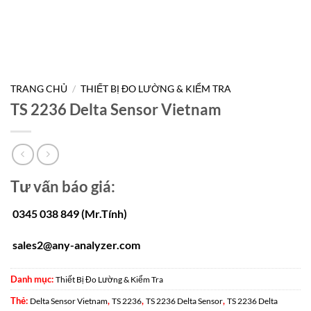
TRANG CHỦ
/
THIẾT BỊ ĐO LƯỜNG & KIỂM TRA
TS 2236 Delta Sensor Vietnam
Tư vấn báo giá:
0345 038 849 (Mr.Tính)
sales2@any-analyzer.com
Danh mục:
Thiết Bị Đo Lường & Kiểm Tra
Thẻ:
,
,
,
Delta Sensor Vietnam
TS 2236
TS 2236 Delta Sensor
TS 2236 Delta