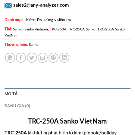
sales2@any-analyzer.com
Danh mục:
Thiết Bị Đo Lường & Kiểm Tra
Thẻ:
,
,
,
,
Sanko
Sanko Vietnam
TRC-250A
TRC-250A Sanko
TRC-250A Sanko
VietNam
Thương hiệu:
Sanko
MÔ TẢ
ĐÁNH GIÁ (0)
TRC-250A Sanko VietNam
TRC-250A
là thiết bị phát hiện lỗ kim (pinhole/holiday