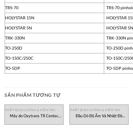
TRS-70
TRS-70 pinhol
HOLYSTAR 15N
HOLYSTAR 15N
HOLYSTAR 5N
HOLYSTAR 5N 
TRK-330N
TRK-330N pin
TO-250D
TO-250D pinho
TO-150C/250C
TO-150C/250C
TO-5DP
TO-5DP pinhol
SẢN PHẨM TƯƠNG TỰ
THIẾT BỊ ĐO LƯỜNG & KIỂM TRA
THIẾT BỊ ĐO LƯỜNG & KIỂM TRA
Máy đo Oxytrans TR Centec
Đầu Dò Độ Ẩm Và Nhiệt Độ
Vietnam
HMP110 Vaisala Việt Nam