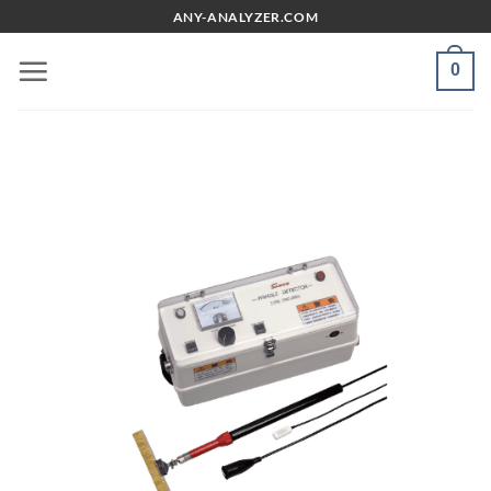
Chuyển
ANY-ANALYZER.COM
đến
nội
0
dung