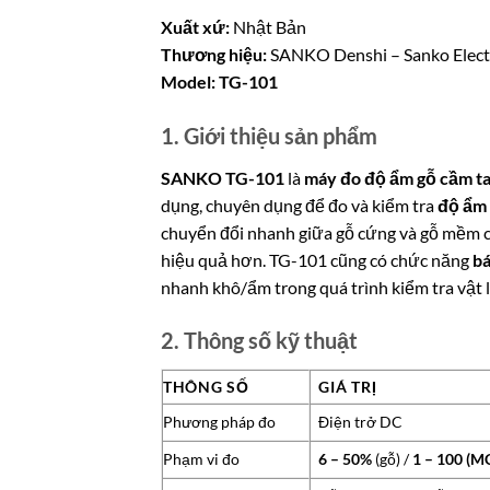
Xuất xứ:
Nhật Bản
Thương hiệu:
SANKO Denshi – Sanko Electro
Model:
TG-101
1. Giới thiệu sản phẩm
SANKO TG-101
là
máy đo độ ẩm gỗ cầm t
dụng, chuyên dụng để đo và kiểm tra
độ ẩm v
chuyển đổi nhanh giữa gỗ cứng và gỗ mềm 
hiệu quả hơn. TG-101 cũng có chức năng
bá
nhanh khô/ẩm trong quá trình kiểm tra vật l
2. Thông số kỹ thuật
THÔNG SỐ
GIÁ TRỊ
Phương pháp đo
Điện trở DC
Phạm vi đo
6 – 50%
(gỗ) /
1 – 100 (M