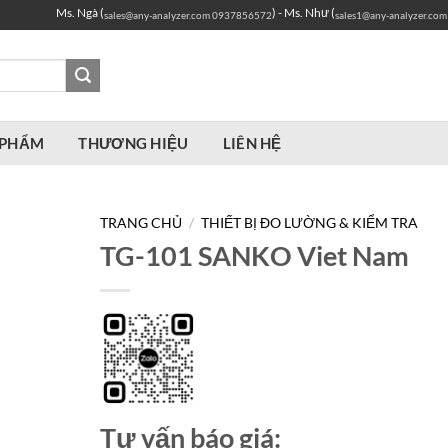
Ms. Ngà (
) - Ms. Như (
sales@any-analyzer.com
0937856572
sales1@any-analyzer.com
 PHẨM
THƯƠNG HIỆU
LIÊN HỆ
TRANG CHỦ
/
THIẾT BỊ ĐO LƯỜNG & KIỂM TRA
TG-101 SANKO Viet Nam
Tư vấn báo giá: