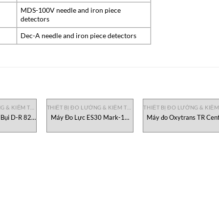
MDS-100V needle and iron piece
detectors
Dec-A needle and iron piece detectors
THIẾT BỊ ĐO LƯỜNG & KIỂM TRA
THIẾT BỊ ĐO LƯỜNG & KIỂM TRA
Bụi D-R 820
Máy Đo Lực ES30 Mark-10
Máy đo Oxytrans TR Cen
 Durag Việt
Việt Nam
Vietnam