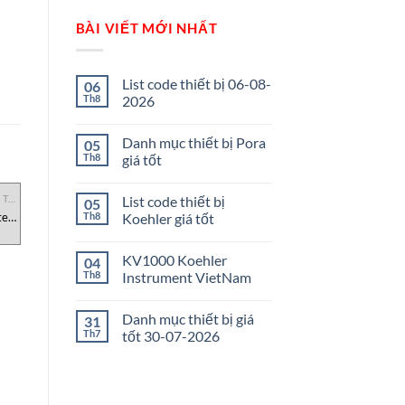
BÀI VIẾT MỚI NHẤT
List code thiết bị 06-08-
06
Th8
2026
Danh mục thiết bị Pora
05
Th8
giá tốt
List code thiết bị
THIẾT BỊ ĐO LƯỜNG & KIỂM TRA
THIẾT BỊ ĐO LƯỜNG & KIỂM TRA
THIẾT BỊ ĐO LƯỜNG & KIỂM TRA
05
Th8
Koehler giá tốt
tec
Máy Đo Lực Vặn Nắp Chai
Bộ Điều Khiển Đánh Lửa D-UG
MTT01-12 Mark-10 Việt
660 Durag, đại lý Durag Việt
Nam
Nam
KV1000 Koehler
04
Th8
Instrument VietNam
Danh mục thiết bị giá
31
Th7
tốt 30-07-2026