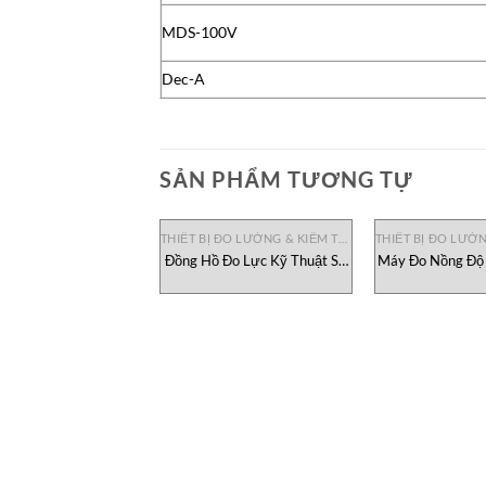
MDS-100V
Dec-A
SẢN PHẨM TƯƠNG TỰ
THIẾT BỊ ĐO LƯỜNG & KIỂM TRA
Đồng Hồ Đo Lực Kỹ Thuật Số
Máy Đo Nồng Độ 
Mark-10 Series 2 Việt Nam
F Durag, đại lý
Nam