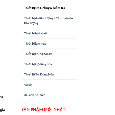
Thiết Bị Đo Lường & Kiểm Tra
Thiết bị đo lưu lượng / Cảm biến đo
lưu lượng
Thiết bị hút khói
Thiết bị làm mát
Thiết bị trung hòa khí
Thiết bị tự động hóa
Thiết Bị Tự Động Hóa
Valve
Xi Lanh Khí Nén
ệu
 gia
SẢN PHẨM MỚI NHẤT