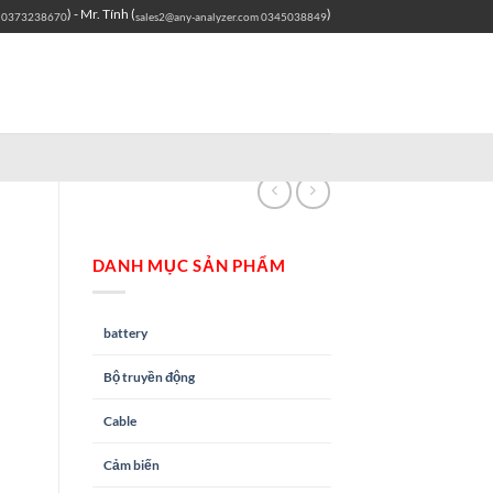
) - Mr. Tính (
)
0373238670
sales2@any-analyzer.com
0345038849
DANH MỤC SẢN PHẨM
battery
Bộ truyền động
Cable
Cảm biến