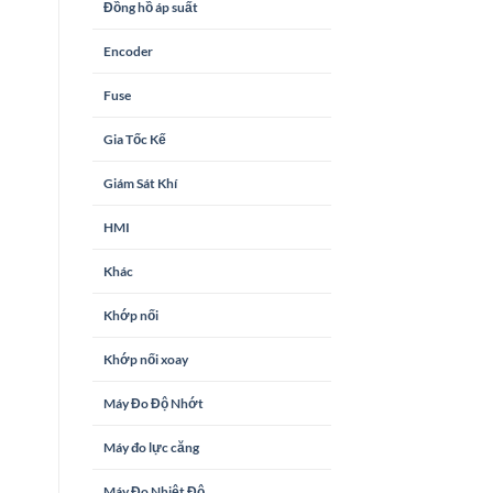
Đồng hồ áp suất
Encoder
Fuse
Gia Tốc Kế
Giám Sát Khí
HMI
Khác
Khớp nối
Khớp nối xoay
Máy Đo Độ Nhớt
Máy đo lực căng
Máy Đo Nhiệt Độ