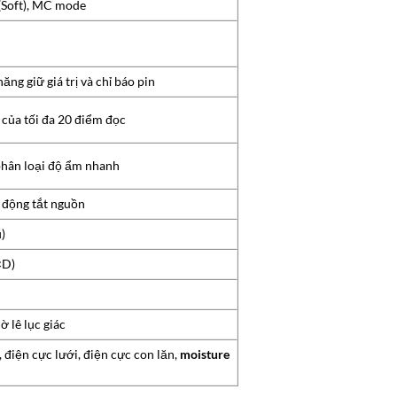
(Soft), MC mode
ăng giữ giá trị và chỉ báo pin
h của tối đa 20 điểm đọc
 phân loại độ ẩm nhanh
ự động tắt nguồn
)
D)
ờ lê lục giác
 điện cực lưới, điện cực con lăn,
moisture