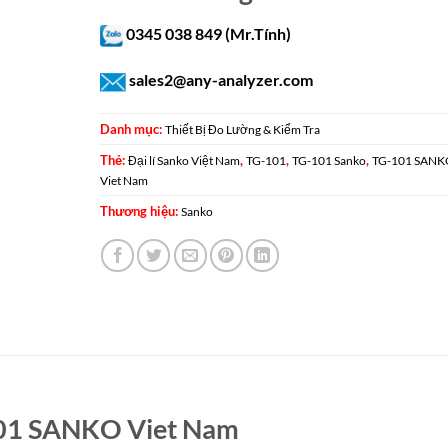
0345 038 849 (Mr.Tính)
sales2@any-analyzer.com
Danh mục:
Thiết Bị Đo Lường & Kiểm Tra
Thẻ:
,
,
,
Đại lí Sanko Việt Nam
TG-101
TG-101 Sanko
TG-101 SANK
Viet Nam
Thương hiệu:
Sanko
01 SANKO Viet Nam