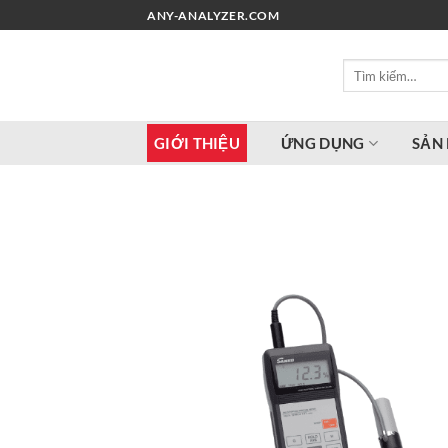
Chuyển
ANY-ANALYZER.COM
đến
nội
Tìm
dung
kiếm:
GIỚI THIỆU
ỨNG DỤNG
SẢN