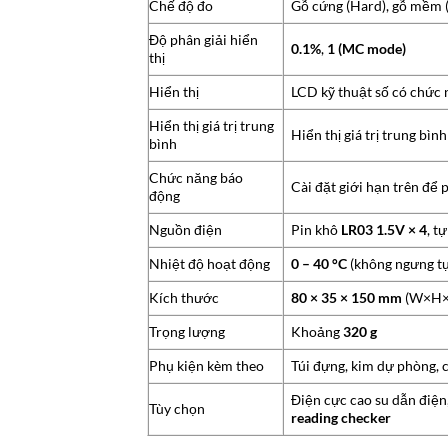
Chế độ đo
Gỗ cứng (Hard), gỗ mềm 
Độ phân giải hiển
0.1%
,
1 (MC mode)
thị
Hiển thị
LCD kỹ thuật số có chức n
Hiển thị giá trị trung
Hiển thị giá trị trung bìn
bình
Chức năng báo
Cài đặt giới hạn trên để
động
Nguồn điện
Pin khô
LR03 1.5V × 4
, t
Nhiệt độ hoạt động
0 – 40 °C
(không ngưng tụ
Kích thước
80 × 35 × 150 mm
(W×H×
Trọng lượng
Khoảng
320 g
Phụ kiện kèm theo
Túi đựng, kim dự phòng, c
Điện cực cao su dẫn điện,
Tùy chọn
reading checker