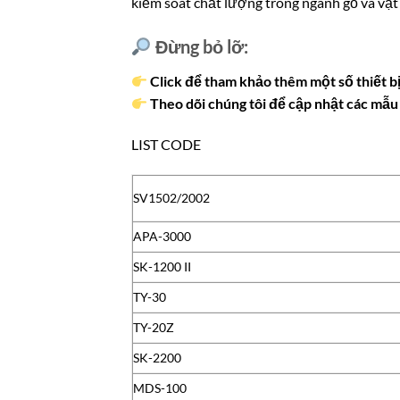
kiểm soát chất lượng trong ngành gỗ và vật 
Đừng bỏ lỡ:
Click để tham khảo thêm một số thiết bị
Theo dõi chúng tôi để cập nhật các mẫu 
LIST CODE
SV1502/2002
APA-3000
SK-1200 II
TY-30
TY-20Z
SK-2200
MDS-100