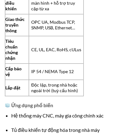
điều
màn hình + hỗ trợ truy
khiển
cập từ xa
Giao thức
OPC UA, Modbus TCP,
truyền
SNMP, USB, Ethernet…
thông
Tiêu
chuẩn
CE, UL, EAC, RoHS, cULus
chứng
nhận
Cấp bảo
IP 54 / NEMA Type 12
vệ
Độc lập, trong nhà hoặc
Lắp đặt
ngoài trời (tuỳ cấu hình)
Ứng dụng phổ biến
Hệ thống máy CNC, máy gia công chính xác
Tủ điều khiển tự động hóa trong nhà máy