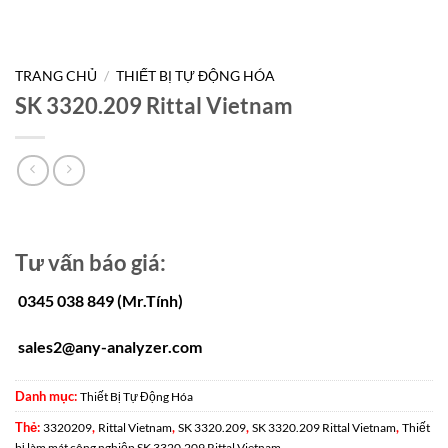
TRANG CHỦ
/
THIẾT BỊ TỰ ĐỘNG HÓA
SK 3320.209 Rittal Vietnam
Tư vấn báo giá:
0345 038 849 (Mr.Tính)
sales2@any-analyzer.com
Danh mục:
Thiết Bị Tự Động Hóa
Thẻ:
,
,
,
,
3320209
Rittal Vietnam
SK 3320.209
SK 3320.209 Rittal Vietnam
Thiết
bị làm mát công nghiệp SK 3320.209 Rittal Vietnam