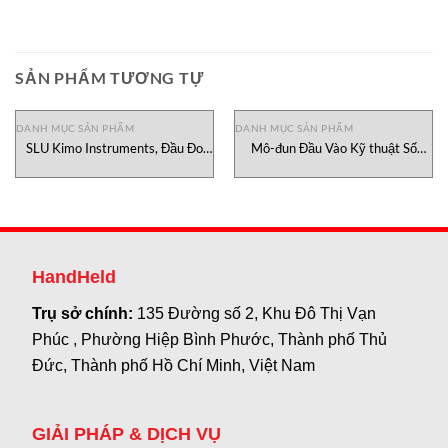
SẢN PHẨM TƯƠNG TỰ
DANH MỤC SẢN PHẨM
DANH MỤC SẢN PHẨM
SLU Kimo Instruments, Đầu Đo
Mô-đun Đầu Vào Kỹ thuật Số
Ánh Sáng SLU Kimo Instruments
ADV551-P00 Yokogawa, đại lý
Việt Nam
Yokogawa Việt Nam
HandHeld
Trụ sở chính:
135 Đường số 2, Khu Đô Thị Vạn
Phúc , Phường Hiệp Bình Phước, Thành phố Thủ
Đức, Thành phố Hồ Chí Minh, Việt Nam
GIẢI PHÁP & DỊCH VỤ