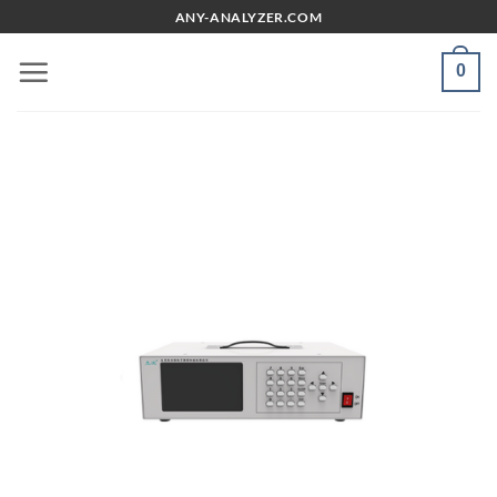
Chuyển
ANY-ANALYZER.COM
đến
nội
0
dung