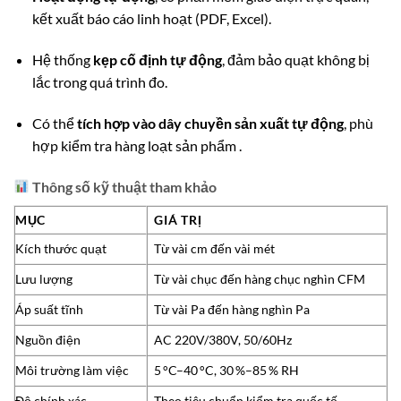
kết xuất báo cáo linh hoạt (PDF, Excel).
Hệ thống
kẹp cố định tự động
, đảm bảo quạt không bị
lắc trong quá trình đo.
Có thể
tích hợp vào dây chuyền sản xuất tự động
, phù
hợp kiểm tra hàng loạt sản phẩm
.
Thông số kỹ thuật tham khảo
MỤC
GIÁ TRỊ
Kích thước quạt
Từ vài cm đến vài mét
Lưu lượng
Từ vài chục đến hàng chục nghìn CFM
Áp suất tĩnh
Từ vài Pa đến hàng nghìn Pa
Nguồn điện
AC 220V/380V, 50/60Hz
Môi trường làm việc
5 °C–40 °C, 30 %–85 % RH
Độ chính xác
Theo tiêu chuẩn kiểm tra quốc tế