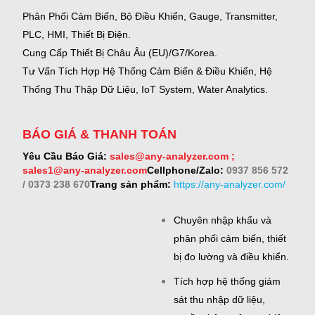
Phân Phối Cảm Biến, Bộ Điều Khiển, Gauge,
Transmitter,
PLC, HMI, Thiết Bị Điện.
Cung Cấp Thiết Bị Châu Âu (EU)/G7/Korea.
Tư Vấn Tích Hợp Hệ Thống Cảm Biến & Điều Khiển, Hệ
Thống Thu Thập Dữ Liệu, IoT System, Water Analytics.
BÁO GIÁ & THANH TOÁN
Yêu Cầu Báo Giá:
sales@any-analyzer.com ;
sales1@any-analyzer.com
Cellphone/Zalo:
0937 856 572
/ 0373 238 670
Trang sản phẩm:
https://any-analyzer.com/
Chuyên nhập khẩu và
phân phối cảm biến, thiết
bị đo lường và điều khiển.
Tích hợp hệ thống giám
sát thu nhập dữ liệu,