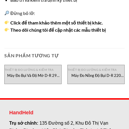
Đừng bỏ lỡ:
Click để tham khảo thêm một số thiết bị khác.
Theo dõi chúng tôi để cập nhật các mẫu thiết bị
SẢN PHẨM TƯƠNG TỰ
THIẾT BỊ ĐO LƯỜNG & KIỂM TRA
THIẾT BỊ ĐO LƯỜNG & KIỂM TRA
Máy Đo Bụi Và Độ Mờ D-R 290
Máy Đo Nồng Độ Bụi D-R 220
Durag Việt Nam
Durag, đại lý Durag Việt Nam
HandHeld
Trụ sở chính:
135 Đường số 2, Khu Đô Thị Vạn