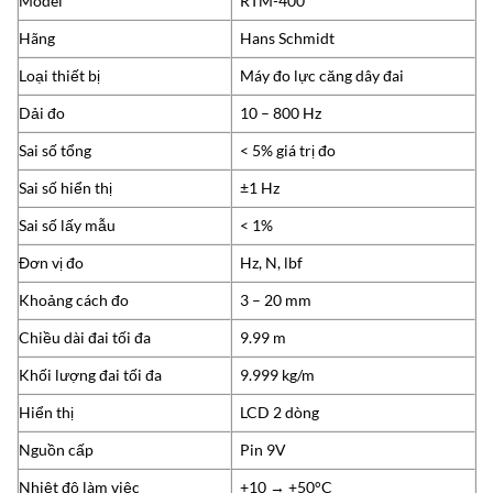
Model
RTM-400
Hãng
Hans Schmidt
Loại thiết bị
Máy đo lực căng dây đai
Dải đo
10 – 800 Hz
Sai số tổng
< 5% giá trị đo
Sai số hiển thị
±1 Hz
Sai số lấy mẫu
< 1%
Đơn vị đo
Hz, N, lbf
Khoảng cách đo
3 – 20 mm
Chiều dài đai tối đa
9.99 m
Khối lượng đai tối đa
9.999 kg/m
Hiển thị
LCD 2 dòng
Nguồn cấp
Pin 9V
Nhiệt độ làm việc
+10 → +50°C