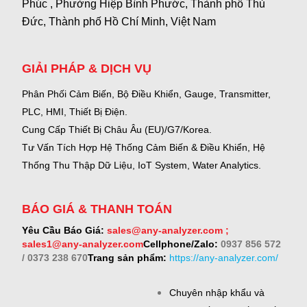
Phúc , Phường Hiệp Bình Phước, Thành phố Thủ
Đức, Thành phố Hồ Chí Minh, Việt Nam
GIẢI PHÁP & DỊCH VỤ
Phân Phối Cảm Biến, Bộ Điều Khiển, Gauge,
Transmitter,
PLC, HMI, Thiết Bị Điện.
Cung Cấp Thiết Bị Châu Âu (EU)/G7/Korea.
Tư Vấn Tích Hợp Hệ Thống Cảm Biến & Điều Khiển, Hệ
Thống Thu Thập Dữ Liệu, IoT System, Water Analytics.
BÁO GIÁ & THANH TOÁN
Yêu Cầu Báo Giá:
sales@any-analyzer.com ;
sales1@any-analyzer.com
Cellphone/Zalo:
0937 856 572
/ 0373 238 670
Trang sản phẩm:
https://any-analyzer.com/
Chuyên nhập khẩu và