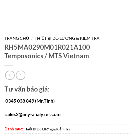
TRANG CHỦ
/
THIẾT BỊ ĐO LƯỜNG & KIỂM TRA
RH5MA0290M01R021A100
Temposonics / MTS Vietnam
Tư vấn báo giá:
0345 038 849 (Mr.Tính)
sales2@any-analyzer.com
Danh mục:
Thiết Bị Đo Lường & Kiểm Tra