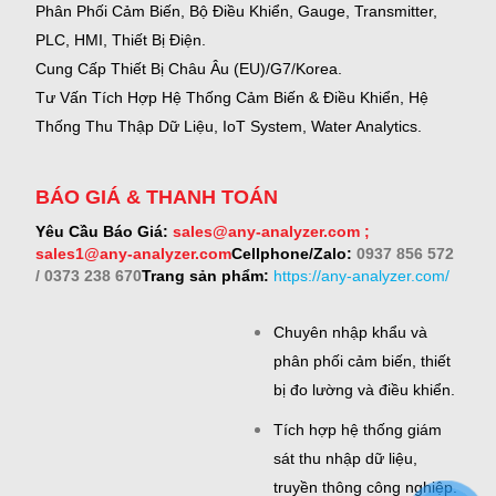
Phân Phối Cảm Biến, Bộ Điều Khiển, Gauge,
Transmitter,
PLC, HMI, Thiết Bị Điện.
Cung Cấp Thiết Bị Châu Âu (EU)/G7/Korea.
Tư Vấn Tích Hợp Hệ Thống Cảm Biến & Điều Khiển, Hệ
Thống Thu Thập Dữ Liệu, IoT System, Water Analytics.
BÁO GIÁ & THANH TOÁN
Yêu Cầu Báo Giá:
sales@any-analyzer.com ;
sales1@any-analyzer.com
Cellphone/Zalo:
0937 856 572
/ 0373 238 670
Trang sản phẩm:
https://any-analyzer.com/
Chuyên nhập khẩu và
phân phối cảm biến, thiết
bị đo lường và điều khiển.
Tích hợp hệ thống giám
sát thu nhập dữ liệu,
truyền thông công nghiệp.