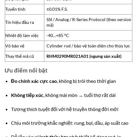
Tuyến tính
±0.01% F.S.
SSI / Analog / R-Series Protocol (theo version
Tín hiệu đầu ra
mã)
Nhiệt độ làm việc
-40…+85 °C
Vỏ bảo vệ
Cylinder rod / bảo vệ toàn diện cho thủy lực
Thay thế mã cũ
RHM0290MR021A01 (ngưng sản xuất)
Ưu điểm nổi bật
Đo chính xác cực cao
, không bị trôi theo thời gian
Không tiếp xúc
, không mài mòn → tuổi thọ rất dài
Tương thích tuyệt đối với hệ truyền thông đời mới
Chịu môi trường khắc nghiệt: rung, bụi, dầu, áp suất cao
Dễ lắp vào
xi lanh thủy lực
nhờ thiết kế dạng rod-in-