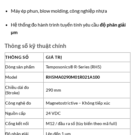
Máy ép phun, blow molding, công nghiệp nhựa
Hệ thống đo hành trình tuyến tính yêu cầu
độ phân giải
µm
Thông số kỹ thuật chính
THÔNG SỐ
GIÁ TRỊ
Dòng sản phẩm
Temposonics® R-Series (RH5)
Model
RH5MA0290M01R021A100
Chiều dài đo
290 mm
(Stroke)
Công nghệ đo
Magnetostrictive – Không tiếp xúc
Nguồn cấp
24 VDC
Cổng kết nối
M12 / đầu ra số (tùy biến theo mã full)
Độ phân giải
Lên đến 1 µm