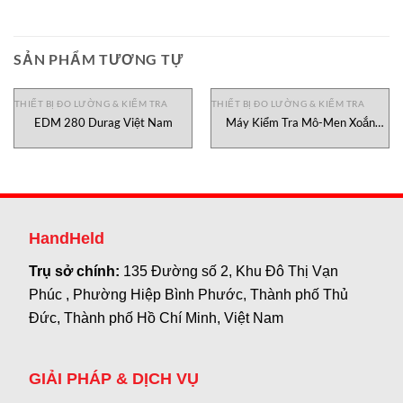
SẢN PHẨM TƯƠNG TỰ
THIẾT BỊ ĐO LƯỜNG & KIỂM TRA
THIẾT BỊ ĐO LƯỜNG & KIỂM TRA
EDM 280 Durag Việt Nam
Máy Kiểm Tra Mô-Men Xoắn
MTT01-50E Mark-10 Việt Nam
HandHeld
Trụ sở chính:
135 Đường số 2, Khu Đô Thị Vạn
Phúc , Phường Hiệp Bình Phước, Thành phố Thủ
Đức, Thành phố Hồ Chí Minh, Việt Nam
GIẢI PHÁP & DỊCH VỤ