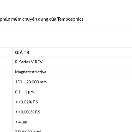
a phần mềm chuyên dụng của Temposonics.
GIÁ TRỊ
R-Series V RFV
Magnetostrictive
150 – 20.000 mm
0.1 – 1 µm
< ±0.02% F.S
< ±0.001% F.S
< 4 µm
Tối đa 30 vị trí