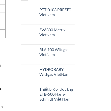
PTT-0103 PRESTO
VietNam
SV6300 Metrix
VietNam
RLA 100 Wittgas
VietNam
i
HYDROBABY
Wittgas VIetNam
g
Thiết bị đo lực căng
ETB-500 Hans-
Schmidt Việt Nam
ện