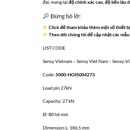
đại, mang lại
độ chính xác cao, độ bền lâu d
Đừng bỏ lỡ:
Click để tham khảo thêm một số thiết bị
Theo dõi chúng tôi để cập nhật các mẫu 
LIST CODE
Sensy Vietnam – Sensy Viet Nam – Sensy-V
Code:
5000-HOIS004273
Load pin 27kN
Capacity: 27 kN
Ø: 80 h6 mm
Dimension L: 186.5 mm