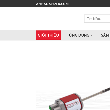
Chuyển
ANY-ANALYZER.COM
đến
nội
Tìm
dung
kiếm:
GIỚI THIỆU
ỨNG DỤNG
SẢN