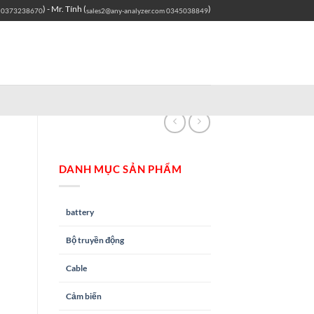
) - Mr. Tính (
)
0373238670
sales2@any-analyzer.com
0345038849
DANH MỤC SẢN PHẨM
0
battery
Bộ truyền động
Cable
Cảm biến