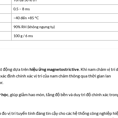
0.5 – 8 ms
−40 đến +85 °C
90% RH (không ngưng tụ)
100 g / 6 ms
t động dựa trên
hiệu ứng magnetostrictive
. Khi nam châm vị trí d
xác định chính xác vị trí của nam châm thông qua thời gian lan
r.
ơ học
, giúp giảm hao mòn, tăng độ bền và duy trì độ chính xác tron
p đo vị trí tuyến tính đáng tin cậy cho các hệ thống công nghiệp hi