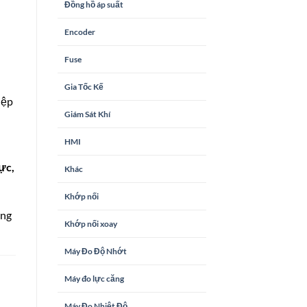
Đồng hồ áp suất
Encoder
Fuse
Gia Tốc Kế
iệp
Giám Sát Khí
HMI
ực,
Khác
Khớp nối
ông
Khớp nối xoay
Máy Đo Độ Nhớt
Máy đo lực căng
Máy Đo Nhiệt Độ