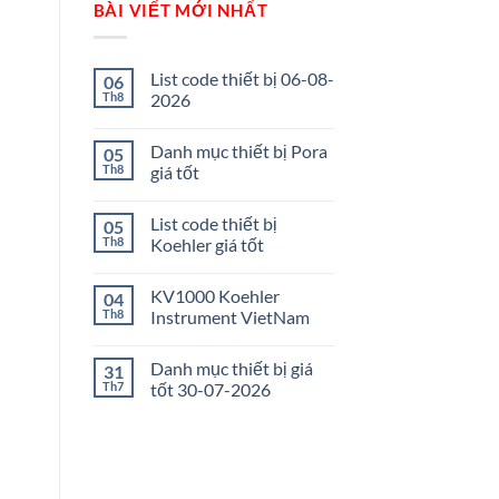
BÀI VIẾT MỚI NHẤT
List code thiết bị 06-08-
06
Th8
2026
Danh mục thiết bị Pora
05
Th8
giá tốt
List code thiết bị
05
Th8
Koehler giá tốt
KV1000 Koehler
04
Th8
Instrument VietNam
Danh mục thiết bị giá
31
Th7
tốt 30-07-2026