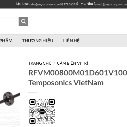
Ms. Ngà (
) - Ms. Như (
sales@any-analyzer.com
0937856572
sales1@any-analyzer.com
 PHẨM
THƯƠNG HIỆU
LIÊN HỆ
TRANG CHỦ
/
CẢM BIẾN VỊ TRÍ
RFVM00800M01D601V10
Temposonics VietNam