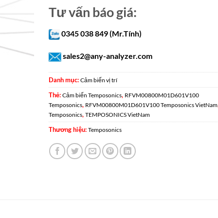
Tư vấn báo giá:
0345 038 849 (Mr.Tính)
sales2@any-analyzer.com
Danh mục:
Cảm biến vị trí
Thẻ:
,
Cảm biến Temposonics
RFVM00800M01D601V100
,
Temposonics
RFVM00800M01D601V100 Temposonics VietNam
,
Temposonics
TEMPOSONICS VietNam
Thương hiệu:
Temposonics