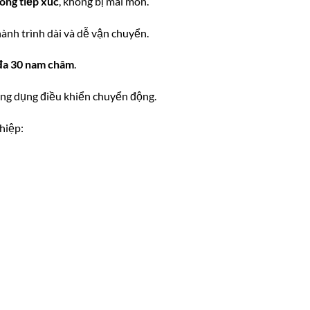
hông tiếp xúc
, không bị mài mòn.
hành trình dài và dễ vận chuyển.
i đa 30 nam châm
.
 ứng dụng điều khiển chuyển động.
hiệp: