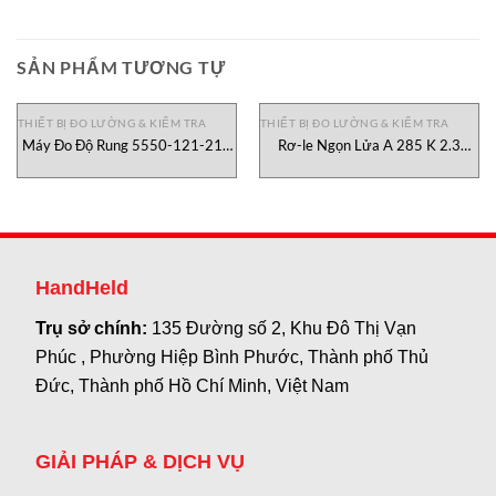
SẢN PHẨM TƯƠNG TỰ
THIẾT BỊ ĐO LƯỜNG & KIỂM TRA
THIẾT BỊ ĐO LƯỜNG & KIỂM TRA
Máy Đo Độ Rung 5550-121-210
Rơ-le Ngọn Lửa A 285 K 2.3
Metrix Việt Nam
Durag, đại lý Durag Việt Nam
HandHeld
Trụ sở chính:
135 Đường số 2, Khu Đô Thị Vạn
Phúc , Phường Hiệp Bình Phước, Thành phố Thủ
Đức, Thành phố Hồ Chí Minh, Việt Nam
GIẢI PHÁP & DỊCH VỤ