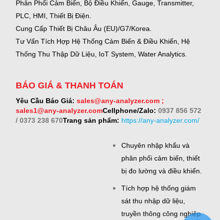
Phân Phối Cảm Biến, Bộ Điều Khiển, Gauge,
Transmitter,
PLC, HMI, Thiết Bị Điện.
Cung Cấp Thiết Bị Châu Âu (EU)/G7/Korea.
Tư Vấn Tích Hợp Hệ Thống Cảm Biến & Điều Khiển, Hệ
Thống Thu Thập Dữ Liệu, IoT System, Water Analytics.
BÁO GIÁ & THANH TOÁN
Yêu Cầu Báo Giá:
sales@any-analyzer.com ;
sales1@any-analyzer.com
Cellphone/Zalo:
0937 856 572
/ 0373 238 670
Trang sản phẩm:
https://any-analyzer.com/
Chuyên nhập khẩu và
phân phối cảm biến, thiết
bị đo lường và điều khiển.
Tích hợp hệ thống giám
sát thu nhập dữ liệu,
truyền thông công nghiệp.