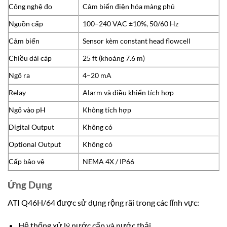
Công nghệ đo
Cảm biến điện hóa màng phủ
Nguồn cấp
100–240 VAC ±10%, 50/60 Hz
Cảm biến
Sensor kèm constant head flowcell
Chiều dài cáp
25 ft (khoảng 7.6 m)
Ngõ ra
4–20 mA
Relay
Alarm và điều khiển tích hợp
Ngõ vào pH
Không tích hợp
Digital Output
Không có
Optional Output
Không có
Cấp bảo vệ
NEMA 4X / IP66
Ứng Dụng
ATI Q46H/64 được sử dụng rộng rãi trong các lĩnh vực:
Hệ thống xử lý nước cấp và nước thải.