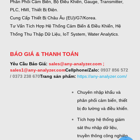
Phân Phối Cảm Biến, Bộ Điều Khiển, Gauge,
Transmitter,
PLC, HMI, Thiết Bị Điện.
Cung Cấp Thiết Bị Châu Âu (EU)/G7/Korea.
Tư Vấn Tích Hợp Hệ Thống Cảm Biến & Điều Khiển, Hệ
Thống Thu Thập Dữ Liệu, IoT System, Water Analytics.
BÁO GIÁ & THANH TOÁN
Yêu Cầu Báo Giá:
sales@any-analyzer.com ;
sales1@any-analyzer.com
Cellphone/Zalo:
0937 856 572
/ 0373 238 670
Trang sản phẩm:
https://any-analyzer.com/
Chuyên nhập khẩu và
phân phối cảm biến, thiết
bị đo lường và điều khiển.
Tích hợp hệ thống giám
sát thu nhập dữ liệu,
truyền thông công nghiệp.