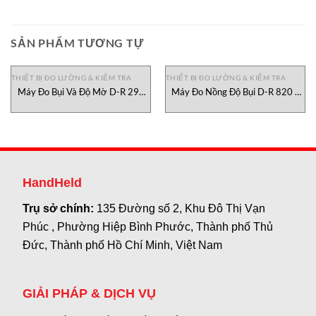
SẢN PHẨM TƯƠNG TỰ
THIẾT BỊ ĐO LƯỜNG & KIỂM TRA
THIẾT BỊ ĐO LƯỜNG & KIỂM TRA
Máy Đo Bụi Và Độ Mờ D-R 290
Máy Đo Nồng Độ Bụi D-R 820 F
Durag Việt Nam
Durag, đại lý Durag Việt Nam
HandHeld
Trụ sở chính:
135 Đường số 2, Khu Đô Thị Vạn
Phúc , Phường Hiệp Bình Phước, Thành phố Thủ
Đức, Thành phố Hồ Chí Minh, Việt Nam
GIẢI PHÁP & DỊCH VỤ