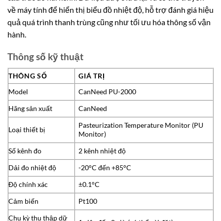
về máy tính để hiển thị biểu đồ nhiệt độ, hỗ trợ đánh giá hiệu
quả quá trình thanh trùng cũng như tối ưu hóa thông số vận
hành.
Thông số kỹ thuật
THÔNG SỐ
GIÁ TRỊ
Model
CanNeed PU-2000
Hãng sản xuất
CanNeed
Pasteurization Temperature Monitor (PU
Loại thiết bị
Monitor)
Số kênh đo
2 kênh nhiệt độ
Dải đo nhiệt độ
-20°C đến +85°C
Độ chính xác
±0.1°C
Cảm biến
Pt100
Chu kỳ thu thập dữ