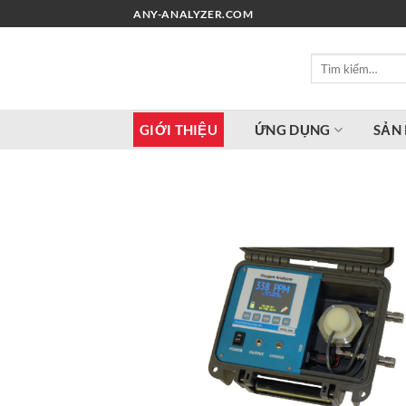
Chuyển
ANY-ANALYZER.COM
đến
nội
Tìm
dung
kiếm:
GIỚI THIỆU
ỨNG DỤNG
SẢN