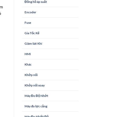
Đồng hồ áp suất
ẩm
Encoder
ó
Fuse
Gia Tốc Kế
Giám Sát Khí
HMI
Khác
Khớp nối
Khớp nối xoay
Máy Đo Độ Nhớt
Máy đo lực căng
Máy Đo Nhiệt Độ