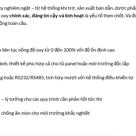
y nghiêm ngặt – từ hệ thống khí trơ, sản xuất bán dẫn, dược ph
h oxy
chính xác, đáng tin cậy và linh hoạt
là yếu tố then chốt. Và đ
ng toàn cầu.
o liên tục nồng độ oxy từ 0 đến 100% với độ ổn định cao
hành, thiết kế phù hợp cả cho tủ panel hoặc môi trường độc lập
og hoặc RS232/RS485, tích hợp mượt với hệ thống điều khiển tự
)
– lý tưởng cho các quy trình cần phản hồi tức thì
và chống ăn mòn cho môi trường khắc nghiệt