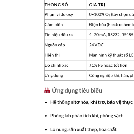
THÔNG SỐ
GIÁ TRỊ
Phạm vi đo oxy
0–100% O₂ (tùy chọn dả
Cảm biến
Điện hóa (Electrochemic
Tín hiệu đầu ra
4–20 mA, RS232, RS485
Nguồn cấp
24 VDC
Hiển thị
Màn hình kỹ thuật số L
Độ chính xác
±1% FS hoặc tốt hơn
Ứng dụng
Công nghiệp khí, hàn, p
Ứng dụng tiêu biểu
Hệ thống
nitơ hóa, khí trơ, bảo vệ thự
Phòng lab phân tích khí, phòng sạch
Lò nung, sản xuất thép, hóa chất