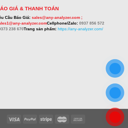
ÁO GIÁ & THANH TOÁN
êu Cầu Báo Giá:
sales@any-analyzer.com ;
ales1@any-analyzer.com
Cellphone/Zalo:
0937 856 572
 0373 238 670
Trang sản phẩm:
https://any-analyzer.com/