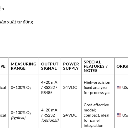
ện
sản xuất tự động
SPECIAL
MEASURING
OUTPUT
POWER
YPE
FEATURES /
ORIG
RANGE
SIGNAL
SUPPLY
NOTES
4–20 mA
High-precision
ical
0–100% O₂
/ RS232 /
24 VDC
fixed analyzer
US
RS485
for process gas
Cost-effective
4–20 mA
model;
0–100% O₂
ical
/ RS232
24 VDC
compact, ideal
US
(typical)
(optional)
for panel
integration