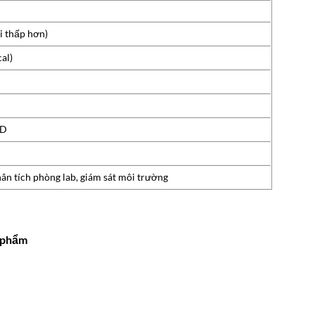
i thấp hơn)
al)
CD
hân tích phòng lab, giám sát môi trường
c phẩm