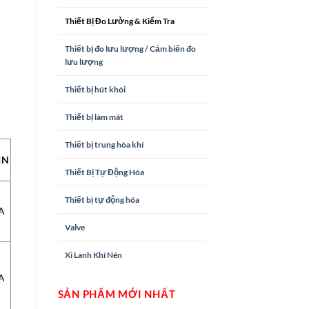
Thiết Bị Đo Lường & Kiểm Tra
Thiết bị đo lưu lượng / Cảm biến đo
lưu lượng
Thiết bị hút khói
Thiết bị làm mát
Thiết bị trung hòa khí
IN
Thiết Bị Tự Động Hóa
Thiết bị tự động hóa
A
Valve
Xi Lanh Khí Nén
A
SẢN PHẨM MỚI NHẤT