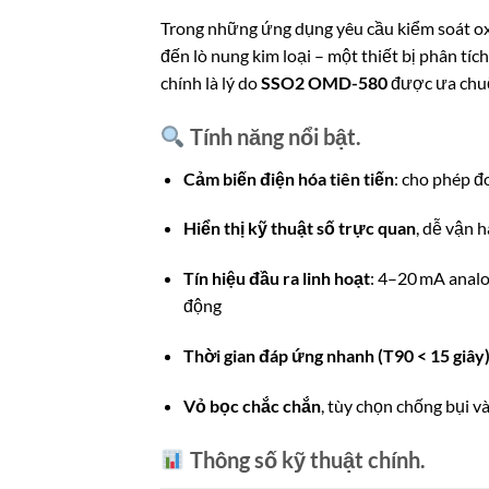
Trong những ứng dụng yêu cầu kiểm soát ox
đến lò nung kim loại – một thiết bị phân tíc
chính là lý do
SSO2 OMD-580
được ưa chuộ
Tính năng nổi bật.
Cảm biến điện hóa tiên tiến
: cho phép đ
Hiển thị kỹ thuật số trực quan
, dễ vận 
Tín hiệu đầu ra linh hoạt
: 4–20 mA anal
động
Thời gian đáp ứng nhanh (T90 < 15 giây
Vỏ bọc chắc chắn
, tùy chọn chống bụi 
Thông số kỹ thuật chính.