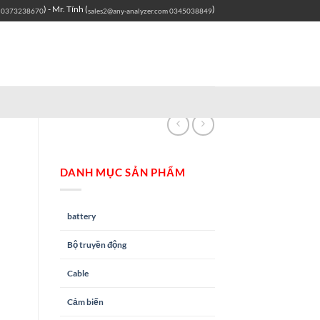
) - Mr. Tính (
)
0373238670
sales2@any-analyzer.com
0345038849
DANH MỤC SẢN PHẨM
battery
Bộ truyền động
Cable
Cảm biến