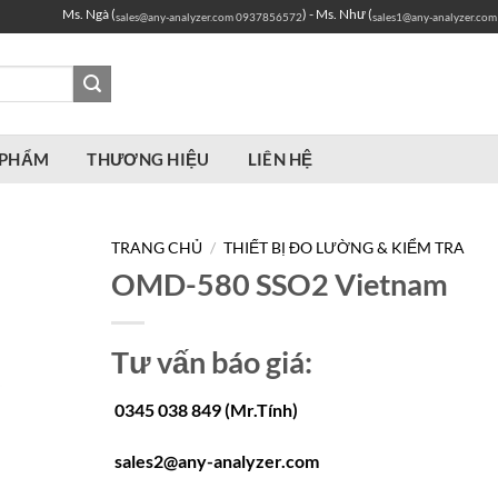
Ms. Ngà (
) - Ms. Như (
sales@any-analyzer.com
0937856572
sales1@any-analyzer.com
 PHẨM
THƯƠNG HIỆU
LIÊN HỆ
TRANG CHỦ
/
THIẾT BỊ ĐO LƯỜNG & KIỂM TRA
OMD-580 SSO2 Vietnam
Tư vấn báo giá:
0345 038 849 (Mr.Tính)
sales2@any-analyzer.com