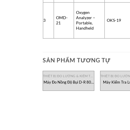
Oxygen
OMD-
Analyzer –
3
OKS-19
21
Portable,
Handheld
SẢN PHẨM TƯƠNG TỰ
THIẾT BỊ ĐO LƯỜNG & KIỂM TRA
Máy Đo Nồng Độ Bụi D-R 808
Máy Kiểm Tra L
Durag, đại lý Durag Việt Nam
ESM1500 Mark-