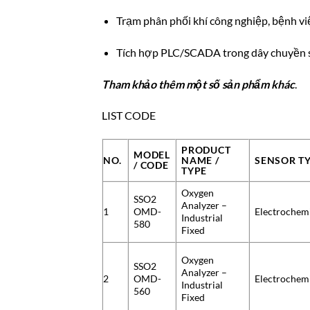
Trạm phân phối khí công nghiệp, bệnh vi
Tích hợp PLC/SCADA trong dây chuyền 
Tham khảo thêm một số sản phẩm khác
.
LIST CODE
PRODUCT
MODEL
NO.
NAME /
SENSOR T
/ CODE
TYPE
Oxygen
SSO2
Analyzer –
1
OMD-
Electrochem
Industrial
580
Fixed
Oxygen
SSO2
Analyzer –
2
OMD-
Electrochem
Industrial
560
Fixed