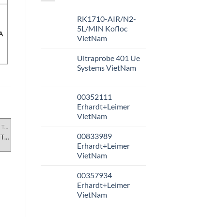
RK1710-AIR/N2-
5L/MIN Kofloc
A
VietNam
Ultraprobe 401 Ue
Systems VietNam
00352111
Erhardt+Leimer
VietNam
THIẾT BỊ ĐO LƯỜNG & KIỂM TRA
THIẾT BỊ ĐO LƯỜNG & KIỂM TRA
THIẾT BỊ ĐO LƯỜNG & KIỂM TRA
00833989
TR-
Máy Đo Nồng Độ Bụi D-R 820
Đồng Hồ Đo Lực Kỹ Thuật Số
M
F Durag, đại lý Durag Việt
Mark-10 Series 2 Việt Nam
Erhardt+Leimer
Nam
VietNam
00357934
Erhardt+Leimer
VietNam