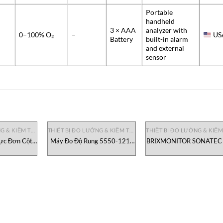
Portable
handheld
3 × AAA
analyzer with
0–100% O₂
–
US
Battery
built-in alarm
and external
sensor
THIẾT BỊ ĐO LƯỜNG & KIỂM TRA
THIẾT BỊ ĐO LƯỜNG & KIỂM TRA
ực Đơn Cột
Máy Đo Độ Rung 5550-121-
BRIXMONITOR SONATEC 
10 Việt Nam
210 Metrix Việt Nam
MA CENTEC VIETNA