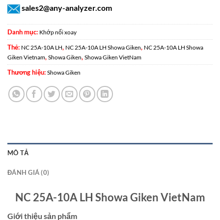
sales2@any-analyzer.com
Danh mục:
Khớp nối xoay
Thẻ:
,
,
NC 25A-10A LH
NC 25A-10A LH Showa Giken
NC 25A-10A LH Showa
,
,
Giken Vietnam
Showa Giken
Showa Giken VietNam
Thương hiệu:
Showa Giken
MÔ TẢ
ĐÁNH GIÁ (0)
NC 25A-10A LH Showa Giken VietNam
Giới thiệu sản phẩm