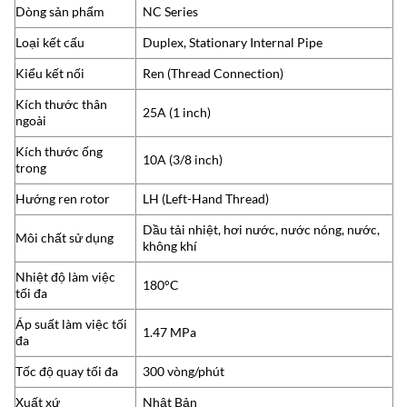
Dòng sản phẩm
NC Series
Loại kết cấu
Duplex, Stationary Internal Pipe
Kiểu kết nối
Ren (Thread Connection)
Kích thước thân
25A (1 inch)
ngoài
Kích thước ống
10A (3/8 inch)
trong
Hướng ren rotor
LH (Left-Hand Thread)
Dầu tải nhiệt, hơi nước, nước nóng, nước,
Môi chất sử dụng
không khí
Nhiệt độ làm việc
180°C
tối đa
Áp suất làm việc tối
1.47 MPa
đa
Tốc độ quay tối đa
300 vòng/phút
Xuất xứ
Nhật Bản