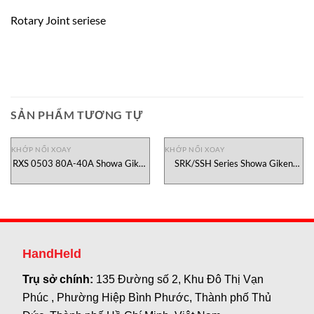
Rotary Joint seriese
SẢN PHẨM TƯƠNG TỰ
KHỚP NỐI XOAY
KHỚP NỐI XOAY
RXS 0503 80A-40A Showa Giken
SRK/SSH Series Showa Giken
Vietnam
VietNam
HandHeld
Trụ sở chính:
135 Đường số 2, Khu Đô Thị Vạn
Phúc , Phường Hiệp Bình Phước, Thành phố Thủ