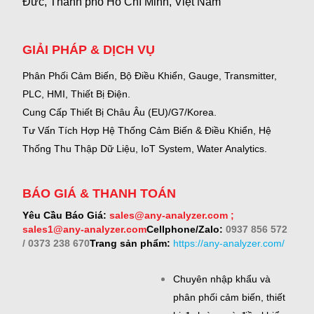
Đức, Thành phố Hồ Chí Minh, Việt Nam
GIẢI PHÁP & DỊCH VỤ
Phân Phối Cảm Biến, Bộ Điều Khiển, Gauge,
Transmitter,
PLC, HMI, Thiết Bị Điện.
Cung Cấp Thiết Bị Châu Âu (EU)/G7/Korea.
Tư Vấn Tích Hợp Hệ Thống Cảm Biến & Điều Khiển, Hệ
Thống Thu Thập Dữ Liệu, IoT System, Water Analytics.
BÁO GIÁ & THANH TOÁN
Yêu Cầu Báo Giá:
sales@any-analyzer.com ;
sales1@any-analyzer.com
Cellphone/Zalo:
0937 856 572
/ 0373 238 670
Trang sản phẩm:
https://any-analyzer.com/
Chuyên nhập khẩu và
phân phối cảm biến, thiết