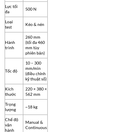
Lực tối
500 N
đa
Loại
Kéo & nén
test
260 mm
Hành
(tối đa 460
trình
mm tùy
phiên bản)
10 – 300
mm/min
Tốc độ
(điều chỉnh
kỹ thuật số)
Kích
220 × 380 ×
thước
562 mm
Trọng
~18 kg
lượng
Chế độ
Manual &
vận
Continuous
hành