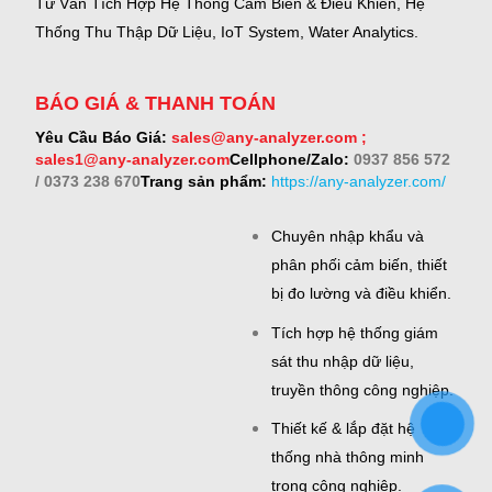
Tư Vấn Tích Hợp Hệ Thống Cảm Biến & Điều Khiển, Hệ
Thống Thu Thập Dữ Liệu, IoT System, Water Analytics.
BÁO GIÁ & THANH TOÁN
Yêu Cầu Báo Giá:
sales@any-analyzer.com ;
sales1@any-analyzer.com
Cellphone/Zalo:
0937 856 572
/ 0373 238 670
Trang sản phẩm:
https://any-analyzer.com/
Chuyên nhập khẩu và
phân phối cảm biến, thiết
bị đo lường và điều khiển.
Tích hợp hệ thống giám
sát thu nhập dữ liệu,
truyền thông công nghiệp.
Thiết kế & lắp đặt hệ
thống nhà thông minh
trong công nghiệp.