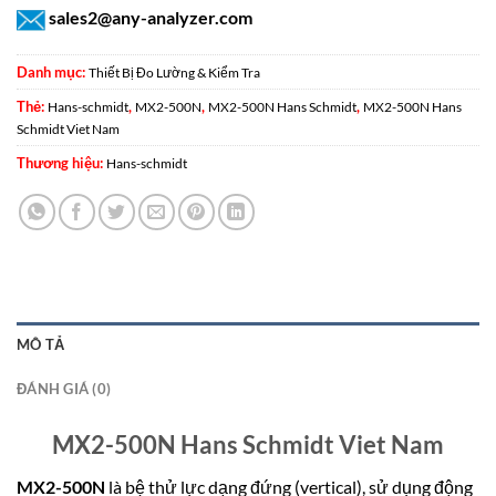
sales2@any-analyzer.com
Danh mục:
Thiết Bị Đo Lường & Kiểm Tra
Thẻ:
,
,
,
Hans-schmidt
MX2-500N
MX2-500N Hans Schmidt
MX2-500N Hans
Schmidt Viet Nam
Thương hiệu:
Hans-schmidt
MÔ TẢ
ĐÁNH GIÁ (0)
MX2-500N Hans Schmidt Viet Nam
MX2-500N
là bệ thử lực dạng đứng (vertical), sử dụng động