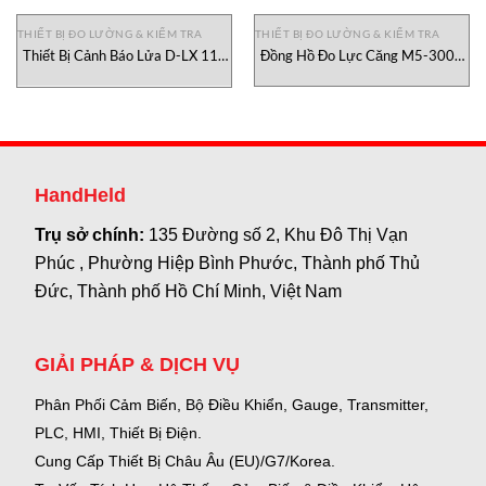
THIẾT BỊ ĐO LƯỜNG & KIỂM TRA
THIẾT BỊ ĐO LƯỜNG & KIỂM TRA
Thiết Bị Cảnh Báo Lửa D-LX 110
Đồng Hồ Đo Lực Căng M5-300E
4004003 Durag, đại lý Durag Việt
Mark-10 Việt Nam
Nam
HandHeld
Trụ sở chính:
135 Đường số 2, Khu Đô Thị Vạn
Phúc , Phường Hiệp Bình Phước, Thành phố Thủ
Đức, Thành phố Hồ Chí Minh, Việt Nam
GIẢI PHÁP & DỊCH VỤ
Phân Phối Cảm Biến, Bộ Điều Khiển, Gauge,
Transmitter,
PLC, HMI, Thiết Bị Điện.
Cung Cấp Thiết Bị Châu Âu (EU)/G7/Korea.