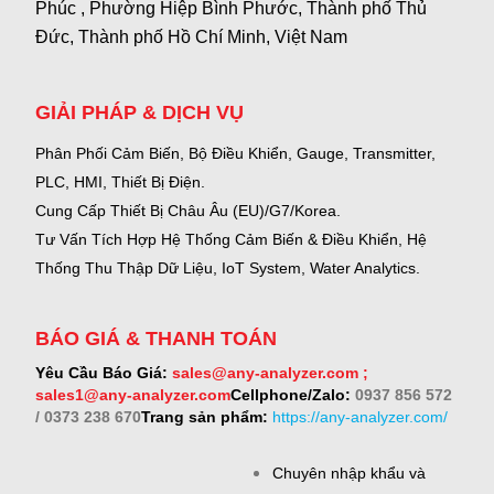
Phúc , Phường Hiệp Bình Phước, Thành phố Thủ
Đức, Thành phố Hồ Chí Minh, Việt Nam
GIẢI PHÁP & DỊCH VỤ
Phân Phối Cảm Biến, Bộ Điều Khiển, Gauge,
Transmitter,
PLC, HMI, Thiết Bị Điện.
Cung Cấp Thiết Bị Châu Âu (EU)/G7/Korea.
Tư Vấn Tích Hợp Hệ Thống Cảm Biến & Điều Khiển, Hệ
Thống Thu Thập Dữ Liệu, IoT System, Water Analytics.
BÁO GIÁ & THANH TOÁN
Yêu Cầu Báo Giá:
sales@any-analyzer.com ;
sales1@any-analyzer.com
Cellphone/Zalo:
0937 856 572
/ 0373 238 670
Trang sản phẩm:
https://any-analyzer.com/
Chuyên nhập khẩu và