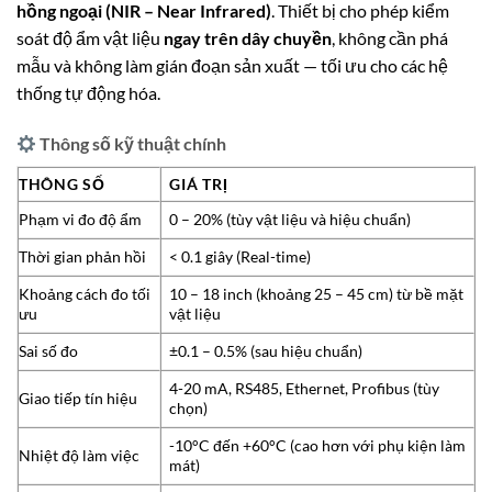
hồng ngoại (NIR – Near Infrared)
. Thiết bị cho phép kiểm
soát độ ẩm vật liệu
ngay trên dây chuyền
, không cần phá
mẫu và không làm gián đoạn sản xuất — tối ưu cho các hệ
thống tự động hóa.
Thông số kỹ thuật chính
THÔNG SỐ
GIÁ TRỊ
Phạm vi đo độ ẩm
0 – 20% (tùy vật liệu và hiệu chuẩn)
Thời gian phản hồi
< 0.1 giây (Real-time)
Khoảng cách đo tối
10 – 18 inch (khoảng 25 – 45 cm) từ bề mặt
ưu
vật liệu
Sai số đo
±0.1 – 0.5% (sau hiệu chuẩn)
4-20 mA, RS485, Ethernet, Profibus (tùy
Giao tiếp tín hiệu
chọn)
-10°C đến +60°C (cao hơn với phụ kiện làm
Nhiệt độ làm việc
mát)