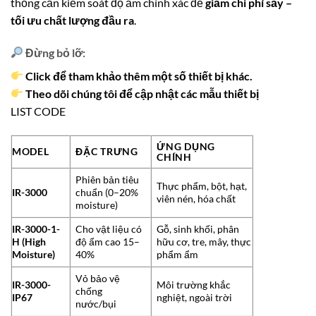
thống cần kiểm soát độ ẩm chính xác để
giảm chi phí sấy –
tối ưu chất lượng đầu ra
.
Đừng bỏ lỡ:
Click để tham khảo thêm một số thiết bị khác.
Theo dõi chúng tôi để cập nhật các mẫu thiết bị
LIST CODE
ỨNG DỤNG
MODEL
ĐẶC TRƯNG
CHÍNH
Phiên bản tiêu
Thực phẩm, bột, hạt,
IR-3000
chuẩn (0–20%
viên nén, hóa chất
moisture)
IR-3000-1-
Cho vật liệu có
Gỗ, sinh khối, phân
H (High
độ ẩm cao 15–
hữu cơ, tre, mây, thực
Moisture)
40%
phẩm ẩm
Vỏ bảo vệ
IR-3000-
Môi trường khắc
chống
IP67
nghiệt, ngoài trời
nước/bụi