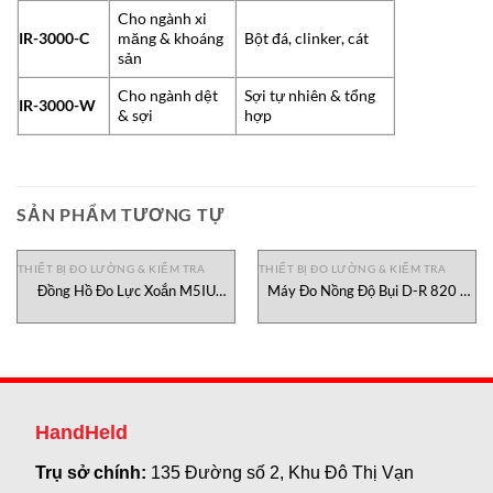
Cho ngành xi
IR-3000-C
măng & khoáng
Bột đá, clinker, cát
sản
Cho ngành dệt
Sợi tự nhiên & tổng
IR-3000-W
& sợi
hợp
SẢN PHẨM TƯƠNG TỰ
THIẾT BỊ ĐO LƯỜNG & KIỂM TRA
THIẾT BỊ ĐO LƯỜNG & KIỂM TRA
Đồng Hồ Đo Lực Xoắn M5IU
Máy Đo Nồng Độ Bụi D-R 820 F
Mark-10 Việt Nam
Durag, đại lý Durag Việt Nam
HandHeld
Trụ sở chính:
135 Đường số 2, Khu Đô Thị Vạn