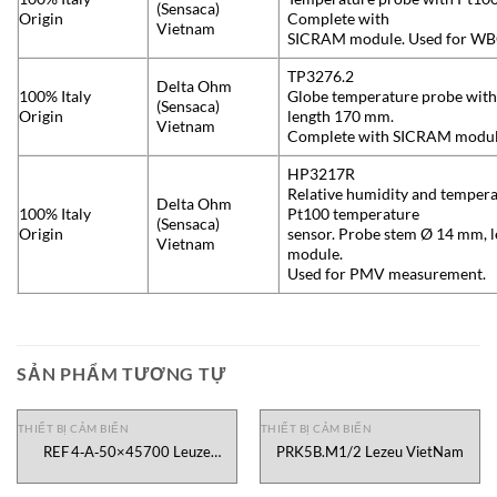
(Sensaca)
Origin
Complete with
Vietnam
SICRAM module. Used for WB
TP3276.2
Delta Ohm
100% Italy
Globe temperature probe with
(Sensaca)
Origin
length 170 mm.
Vietnam
Complete with SICRAM modul
HP3217R
Relative humidity and tempera
Delta Ohm
100% Italy
Pt100 temperature
(Sensaca)
Origin
sensor. Probe stem Ø 14 mm, 
Vietnam
module.
Used for PMV measurement.
SẢN PHẨM TƯƠNG TỰ
THIẾT BỊ CẢM BIẾN
THIẾT BỊ CẢM BIẾN
REF 4‑A‑50×45700 Leuze
PRK5B.M1/2 Lezeu VietNam
VietNam