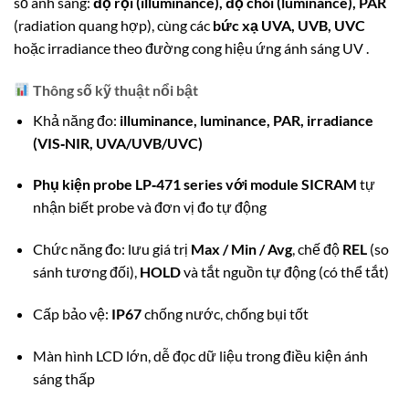
số ánh sáng:
độ rọi (illuminance), độ chói (luminance), PAR
(radiation quang hợp), cùng các
bức xạ UVA, UVB, UVC
hoặc irradiance theo đường cong hiệu ứng ánh sáng UV
.
Thông số kỹ thuật nổi bật
Khả năng đo:
illuminance, luminance, PAR, irradiance
(VIS‑NIR, UVA/UVB/UVC)
Phụ kiện probe LP‑471 series với module SICRAM
tự
nhận biết probe và đơn vị đo tự động
Chức năng đo: lưu giá trị
Max / Min / Avg
, chế độ
REL
(so
sánh tương đối),
HOLD
và tắt nguồn tự động (có thể tắt)
Cấp bảo vệ:
IP67
chống nước, chống bụi tốt
Màn hình LCD lớn, dễ đọc dữ liệu trong điều kiện ánh
sáng thấp