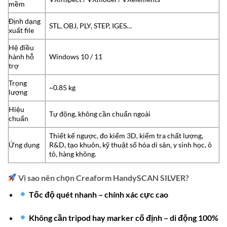
mềm
Định dạng
STL, OBJ, PLY, STEP, IGES…
xuất file
Hệ điều
hành hỗ
Windows 10 / 11
trợ
Trọng
~0.85 kg
lượng
Hiệu
Tự động, không cần chuẩn ngoài
chuẩn
Thiết kế ngược, đo kiểm 3D, kiểm tra chất lượng,
Ứng dụng
R&D, tạo khuôn, kỹ thuật số hóa di sản, y sinh học, ô
tô, hàng không.
Vì sao nên chọn Creaform HandySCAN SILVER?
Tốc độ quét nhanh – chính xác cực cao
Không cần tripod hay marker cố định – di động 100%