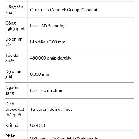
Hãng sản
Creaform (Ametek Group, Canada)
xuất
Công
Laser 3D Scanning
nghệ quét
Độ chính
Lên đến ±0.03 mm
xác
Tốc độ
480,000 phép đo/giây
quét
Độ phân
0.050 mm
giải
Nguồn
Laser đỏ đa chùm
sáng
Kích
thước vật
Từ vài cm đến vài mét
thể quét
Kết nối
USB 3.0
Phần
VXinspect / VXmodel / VXelements