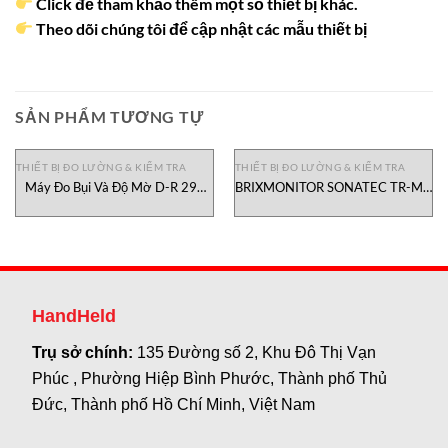
Click để tham khảo thêm một số thiết bị khác.
Theo dõi chúng tôi để cập nhật các mẫu thiết bị
SẢN PHẨM TƯƠNG TỰ
THIẾT BỊ ĐO LƯỜNG & KIỂM TRA
THIẾT BỊ ĐO LƯỜNG & KIỂM TRA
Máy Đo Bụi Và Độ Mờ D-R 290
BRIXMONITOR SONATEC TR-MA
Durag Việt Nam
CENTEC VIETNAM
HandHeld
Trụ sở chính:
135 Đường số 2, Khu Đô Thị Vạn
Phúc , Phường Hiệp Bình Phước, Thành phố Thủ
Đức, Thành phố Hồ Chí Minh, Việt Nam