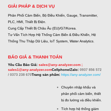
GIẢI PHÁP & DỊCH VỤ
Phân Phối Cảm Biến, Bộ Điều Khiển, Gauge,
Transmitter,
PLC, HMI, Thiết Bị Điện.
Cung Cấp Thiết Bị Châu Âu (EU)/G7/Korea.
Tư Vấn Tích Hợp Hệ Thống Cảm Biến & Điều Khiển, Hệ
Thống Thu Thập Dữ Liệu, IoT System, Water Analytics.
BÁO GIÁ & THANH TOÁN
Yêu Cầu Báo Giá:
sales@any-analyzer.com ;
sales1@any-analyzer.com
Cellphone/Zalo:
0937 856 572
/ 0373 238 670
Trang sản phẩm:
https://any-analyzer.com/
Chuyên nhập khẩu và
phân phối cảm biến, thiết
bị đo lường và điều khiển.
Tích hợp hệ thống giám