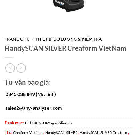
TRANG CHỦ
/
THIẾT BỊ ĐO LƯỜNG & KIỂM TRA
HandySCAN SILVER Creaform VietNam
Tư vấn báo giá:
0345 038 849 (Mr.Tính)
sales2@any-analyzer.com
Danh mục:
Thiết Bị Đo Lường & Kiểm Tra
Thẻ:
,
,
,
Creaform VietNam
HandySCAN SILVER
HandySCAN SILVER Creaform