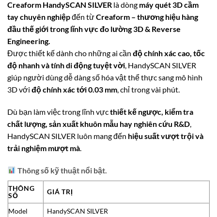
Creaform HandySCAN SILVER
là dòng
máy quét 3D cầm
tay chuyên nghiệp
đến từ
Creaform – thương hiệu hàng
đầu thế giới trong lĩnh vực đo lường 3D & Reverse
Engineering.
Được thiết kế dành cho những ai cần
độ chính xác cao, tốc
độ nhanh và tính di động tuyệt vời
, HandySCAN SILVER
giúp người dùng dễ dàng số hóa vật thể thực sang mô hình
3D với
độ chính xác tới 0.03 mm
, chỉ trong vài phút.
Dù bạn làm việc trong lĩnh vực
thiết kế ngược, kiểm tra
chất lượng, sản xuất khuôn mẫu hay nghiên cứu R&D
,
HandySCAN SILVER luôn mang đến
hiệu suất vượt trội và
trải nghiệm mượt mà
.
Thông số kỹ thuật nổi bật.
THÔNG
GIÁ TRỊ
SỐ
Model
HandySCAN SILVER