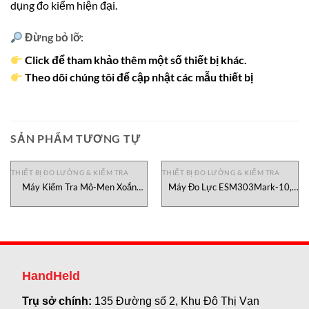
dụng đo kiểm hiện đại.
Đừng bỏ lỡ:
Click để tham khảo thêm một số thiết bị khác.
Theo dõi chúng tôi để cập nhật các mẫu thiết bị
SẢN PHẨM TƯƠNG TỰ
THIẾT BỊ ĐO LƯỜNG & KIỂM TRA
THIẾT BỊ ĐO LƯỜNG & KIỂM TRA
Máy Kiểm Tra Mô-Men Xoắn
Máy Đo Lực ESM303Mark-10,
MTT01-50E Mark-10 Việt Nam
đại lý Mark-10 Việt Nam
HandHeld
Trụ sở chính:
135 Đường số 2, Khu Đô Thị Vạn