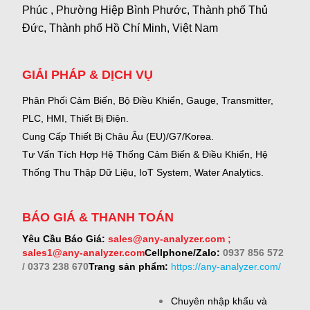
Phúc , Phường Hiệp Bình Phước, Thành phố Thủ
Đức, Thành phố Hồ Chí Minh, Việt Nam
GIẢI PHÁP & DỊCH VỤ
Phân Phối Cảm Biến, Bộ Điều Khiển, Gauge,
Transmitter,
PLC, HMI, Thiết Bị Điện.
Cung Cấp Thiết Bị Châu Âu (EU)/G7/Korea.
Tư Vấn Tích Hợp Hệ Thống Cảm Biến & Điều Khiển, Hệ
Thống Thu Thập Dữ Liệu, IoT System, Water Analytics.
BÁO GIÁ & THANH TOÁN
Yêu Cầu Báo Giá:
sales@any-analyzer.com ;
sales1@any-analyzer.com
Cellphone/Zalo:
0937 856 572
/ 0373 238 670
Trang sản phẩm:
https://any-analyzer.com/
Chuyên nhập khẩu và