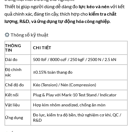
Thiết bị giúp người dùng dễ dàng đo
lực kéo và nén
với kết
quả chính xác, đáng tin cậy, thích hợp cho
kiểm tra chất
lượng, R&D, và ứng dụng tự động hóa công nghiệp
.
Thông số kỹ thuật
THÔNG
CHI TIẾT
TIN
Dải đo
500 lbF / 8000 ozF / 250 kgF / 2500 N / 2.5 kN
Độ chính
±0.15% toàn thang đo
xác
Chế độ đo
Kéo (Tension) / Nén (Compression)
Kết nối
Plug & Play với Mark-10 Test Stand / Indicator
Vật liệu
Hợp kim nhôm anodized, chống ăn mòn
Đo lực, kiểm tra độ bền, thử nghiệm cơ khí, QC /
Ứng dụng
R&D