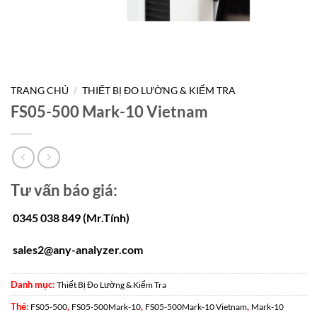
TRANG CHỦ
/
THIẾT BỊ ĐO LƯỜNG & KIỂM TRA
FS05-500 Mark-10 Vietnam
Tư vấn báo giá:
0345 038 849 (Mr.Tính)
sales2@any-analyzer.com
Danh mục:
Thiết Bị Đo Lường & Kiểm Tra
Thẻ:
,
,
,
FS05-500
FS05-500Mark-10
FS05-500Mark-10 Vietnam
Mark-10