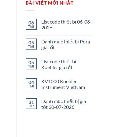
BÀI VIẾT MỚI NHẤT
List code thiết bị 06-08-
06
Th8
2026
Danh mục thiết bị Pora
05
Th8
giá tốt
List code thiết bị
05
Th8
Koehler giá tốt
KV1000 Koehler
04
Th8
Instrument VietNam
Danh mục thiết bị giá
31
Th7
tốt 30-07-2026