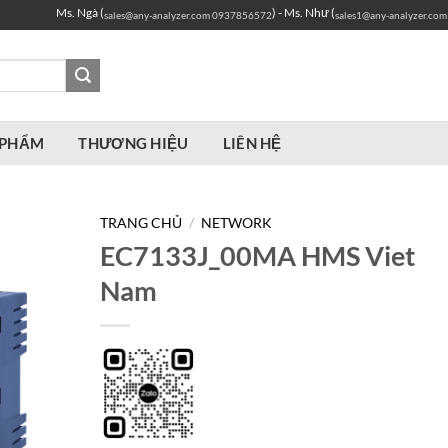
Ms. Ngà (
) - Ms. Như (
sales@any-analyzer.com
0937856572
sales1@any-analyzer.com
 PHẨM
THƯƠNG HIỆU
LIÊN HỆ
TRANG CHỦ
/
NETWORK
EC7133J_00MA HMS Viet
Nam