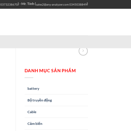
) - Mr. Tính (
)
0373238670
sales2@any-analyzer.com
0345038849
DANH MỤC SẢN PHẨM
battery
Bộ truyền động
Cable
Cảm biến