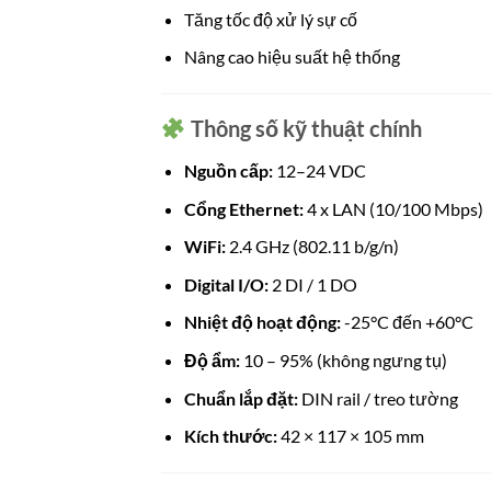
Tăng tốc độ xử lý sự cố
Nâng cao hiệu suất hệ thống
Thông số kỹ thuật chính
Nguồn cấp:
12–24 VDC
Cổng Ethernet:
4 x LAN (10/100 Mbps)
WiFi:
2.4 GHz (802.11 b/g/n)
Digital I/O:
2 DI / 1 DO
Nhiệt độ hoạt động:
-25°C đến +60°C
Độ ẩm:
10 – 95% (không ngưng tụ)
Chuẩn lắp đặt:
DIN rail / treo tường
Kích thước:
42 × 117 × 105 mm