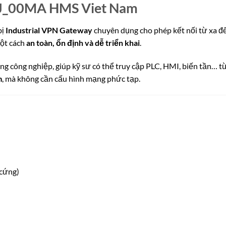
J_00MA HMS Viet Nam
bị
Industrial VPN Gateway
chuyên dụng cho phép kết nối từ xa đ
một cách
an toàn, ổn định và dễ triển khai
.
ụng công nghiệp, giúp kỹ sư có thể truy cập PLC, HMI, biến tần… t
m
, mà không cần cấu hình mạng phức tạp.
 cứng)