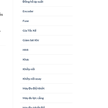
Đồng hồ áp suất
Encoder
ến
Fuse
Gia Tốc Kế
ừ
Giám Sát Khí
HMI
Khác
Khớp nối
Khớp nối xoay
Máy Đo Độ Nhớt
Máy đo lực căng
Máy Đo Nhiệt Độ