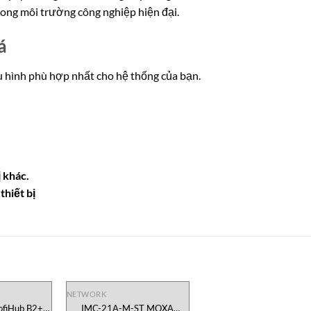
ong môi trường công nghiệp hiện đại.
á
ấu hình phù hợp nhất cho hệ thống của bạn.
 khác.
thiết bị
NETWORK
fiHub B2+R
IMC-21A-M-ST MOXA