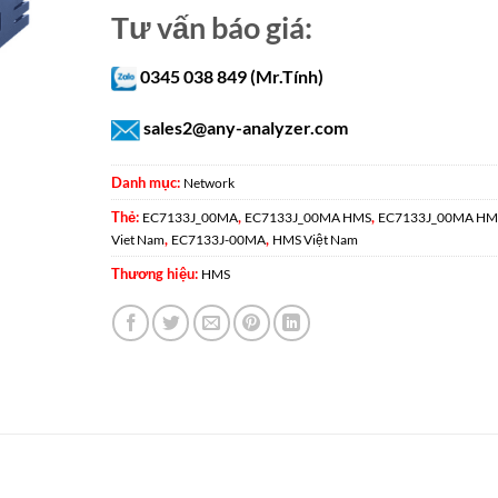
Tư vấn báo giá:
0345 038 849 (Mr.Tính)
sales2@any-analyzer.com
Danh mục:
Network
Thẻ:
,
,
EC7133J_00MA
EC7133J_00MA HMS
EC7133J_00MA HM
,
,
Viet Nam
EC7133J-00MA
HMS Việt Nam
Thương hiệu:
HMS