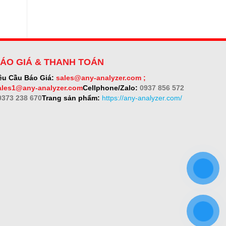
ÁO GIÁ & THANH TOÁN
êu Cầu Báo Giá:
sales@any-analyzer.com ;
ales1@any-analyzer.com
Cellphone/Zalo:
0937 856 572
 0373 238 670
Trang sản phẩm:
https://any-analyzer.com/