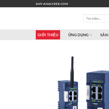
Chuyển
ANY-ANALYZER.COM
đến
nội
Tìm
dung
kiếm:
GIỚI THIỆU
ỨNG DỤNG
SẢN