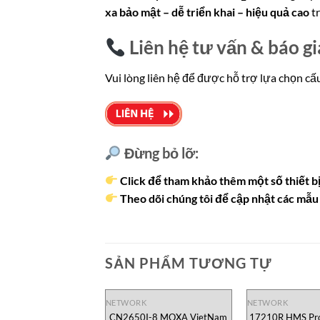
xa bảo mật – dễ triển khai – hiệu quả cao
tr
Liên hệ tư vấn & báo gi
Vui lòng liên hệ để được hỗ trợ lựa chọn c
Đừng bỏ lỡ:
Click để tham khảo thêm một số thiết bị
Theo dõi chúng tôi để cập nhật các mẫu 
SẢN PHẨM TƯƠNG TỰ
NETWORK
NETWORK
CN2650I-8 MOXA VietNam
17210R HMS Pro