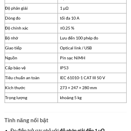
Độ phân giải
1 µΩ
Dòng đo
tối đa 10 A
Độ chính xác
±0.25 %
Bộ nhớ
Lưu đến 100 phép đo
Giao tiếp
Optical link / USB
Nguồn
Pin sạc NiMH
Cấp bảo vệ
IP53
Tiêu chuẩn an toàn
IEC 61010-1 CAT III 50 V
Kích thước
273 × 247 × 280 mm
Trọng lượng
khoảng 5 kg
Tính năng nổi bật
Đo điện trở cực nhỏ với
độ phân giải đến 1 µΩ