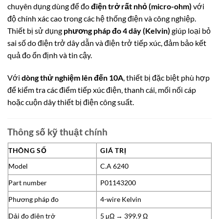
chuyên dụng dùng để đo
điện trở rất nhỏ (micro-ohm)
với
độ chính xác cao trong các hệ thống điện và công nghiệp.
Thiết bị sử dụng
phương pháp đo 4 dây (Kelvin)
giúp loại bỏ
sai số do điện trở dây dẫn và điện trở tiếp xúc, đảm bảo kết
quả đo ổn định và tin cậy.
Với
dòng thử nghiệm lên đến 10A
, thiết bị đặc biệt phù hợp
để kiểm tra các điểm tiếp xúc điện, thanh cái, mối nối cáp
hoặc cuộn dây thiết bị điện công suất.
Thông số kỹ thuật chính
THÔNG SỐ
GIÁ TRỊ
Model
C.A 6240
Part number
P01143200
Phương pháp đo
4-wire Kelvin
Dải đo điện trở
5 µΩ → 399.9 Ω