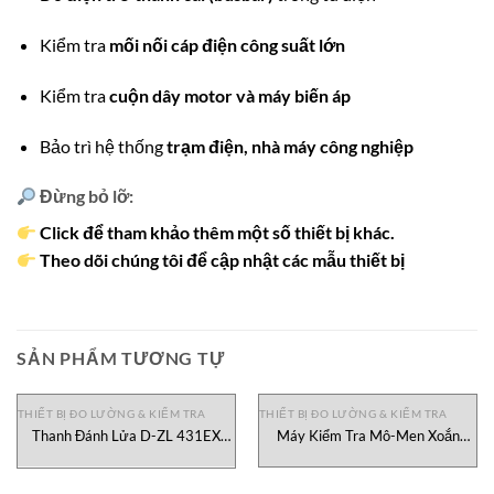
Kiểm tra
mối nối cáp điện công suất lớn
Kiểm tra
cuộn dây motor và máy biến áp
Bảo trì hệ thống
trạm điện, nhà máy công nghiệp
Đừng bỏ lỡ:
Click để tham khảo thêm một số thiết bị khác.
Theo dõi chúng tôi để cập nhật các mẫu thiết bị
SẢN PHẨM TƯƠNG TỰ
THIẾT BỊ ĐO LƯỜNG & KIỂM TRA
THIẾT BỊ ĐO LƯỜNG & KIỂM TRA
Thanh Đánh Lửa D-ZL 431EX
Máy Kiểm Tra Mô-Men Xoắn
Durag, đại lý Durag Việt Nam
MTT01-50E Mark-10 Việt Nam