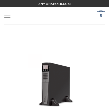
Chuyển
ANY-ANALYZER.COM
đến
nội
0
dung