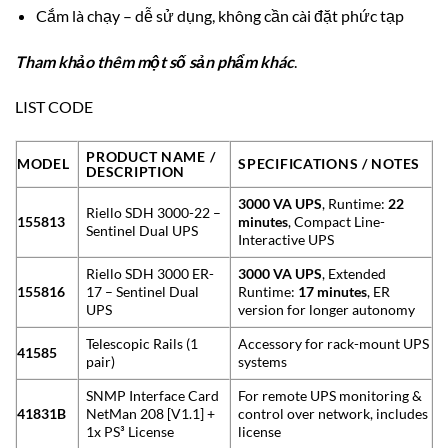
Cắm là chạy – dễ sử dụng, không cần cài đặt phức tạp
Tham khảo thêm một số sản phẩm khác
.
LIST CODE
PRODUCT NAME /
MODEL
SPECIFICATIONS / NOTES
DESCRIPTION
3000 VA UPS
, Runtime:
22
Riello SDH 3000-22 –
155813
minutes
, Compact Line-
Sentinel Dual UPS
Interactive UPS
Riello SDH 3000 ER-
3000 VA UPS
, Extended
155816
17 – Sentinel Dual
Runtime:
17 minutes
, ER
UPS
version for longer autonomy
Telescopic Rails (1
Accessory for rack-mount UPS
41585
pair)
systems
SNMP Interface Card
For remote UPS monitoring &
41831B
NetMan 208 [V1.1] +
control over network, includes
1x PS³ License
license