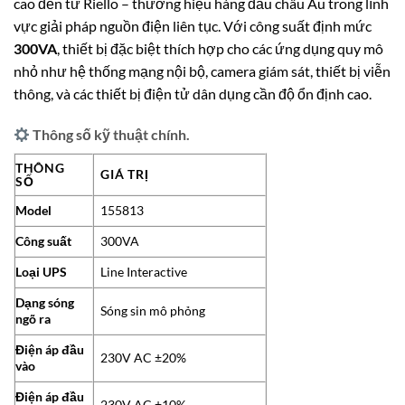
cao đến từ Riello – thương hiệu hàng đầu châu Âu trong lĩnh
vực giải pháp nguồn điện liên tục. Với công suất định mức
300VA
, thiết bị đặc biệt thích hợp cho các ứng dụng quy mô
nhỏ như hệ thống mạng nội bộ, camera giám sát, thiết bị viễn
thông, và các thiết bị điện tử dân dụng cần độ ổn định cao.
Thông số kỹ thuật chính.
THÔNG
GIÁ TRỊ
SỐ
Model
155813
Công suất
300VA
Loại UPS
Line Interactive
Dạng sóng
Sóng sin mô phỏng
ngõ ra
Điện áp đầu
230V AC ±20%
vào
Điện áp đầu
230V AC ±10%