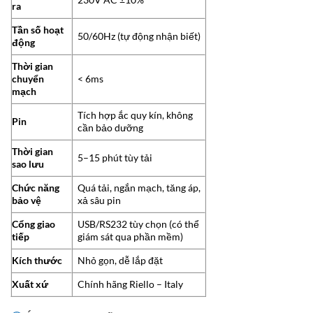
ra
Tần số hoạt
50/60Hz (tự động nhận biết)
động
Thời gian
chuyển
< 6ms
mạch
Tích hợp ắc quy kín, không
Pin
cần bảo dưỡng
Thời gian
5–15 phút tùy tải
sao lưu
Chức năng
Quá tải, ngắn mạch, tăng áp,
bảo vệ
xả sâu pin
Cổng giao
USB/RS232 tùy chọn (có thể
tiếp
giám sát qua phần mềm)
Kích thước
Nhỏ gọn, dễ lắp đặt
Xuất xứ
Chính hãng Riello – Italy