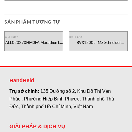
SẢN PHẨM TƯƠNG TỰ
BATTERY
BATTERY
ALL020270HM0FA Marathon L /
BVX1200LI‑MS Schneider
GNB Vietnam
VietNam
HandHeld
Trụ sở chính:
135 Đường số 2, Khu Đô Thị Vạn
Phúc , Phường Hiệp Bình Phước, Thành phố Thủ
Đức, Thành phố Hồ Chí Minh, Việt Nam
GIẢI PHÁP & DỊCH VỤ