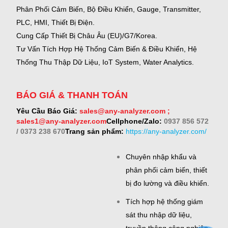
Phân Phối Cảm Biến, Bộ Điều Khiển, Gauge,
Transmitter,
PLC, HMI, Thiết Bị Điện.
Cung Cấp Thiết Bị Châu Âu (EU)/G7/Korea.
Tư Vấn Tích Hợp Hệ Thống Cảm Biến & Điều Khiển, Hệ
Thống Thu Thập Dữ Liệu, IoT System, Water Analytics.
BÁO GIÁ & THANH TOÁN
Yêu Cầu Báo Giá:
sales@any-analyzer.com ;
sales1@any-analyzer.com
Cellphone/Zalo:
0937 856 572
/ 0373 238 670
Trang sản phẩm:
https://any-analyzer.com/
Chuyên nhập khẩu và
phân phối cảm biến, thiết
bị đo lường và điều khiển.
Tích hợp hệ thống giám
sát thu nhập dữ liệu,
truyền thông công nghiệp.