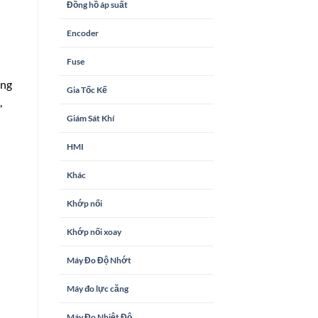
Đồng hồ áp suất
Encoder
Fuse
ởng
Gia Tốc Kế
,
Giám Sát Khí
HMI
Khác
Khớp nối
Khớp nối xoay
Máy Đo Độ Nhớt
Máy đo lực căng
Máy Đo Nhiệt Độ