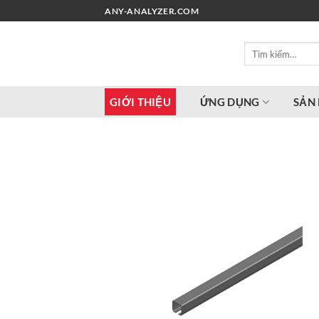
Chuyển
ANY-ANALYZER.COM
đến
nội
Tìm
dung
kiếm:
GIỚI THIỆU
ỨNG DỤNG
SẢN