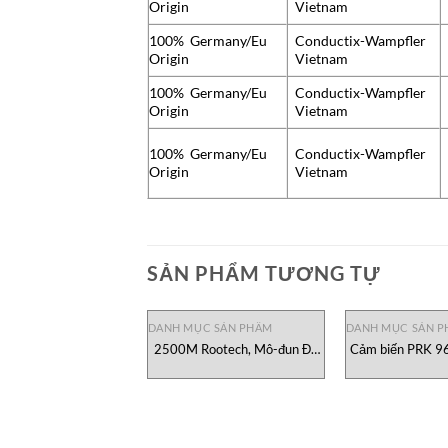
Origin
Vietnam
100% Germany/Eu
Conductix-Wampfler
Origin
Vietnam
100% Germany/Eu
Conductix-Wampfler
Origin
Vietnam
100% Germany/Eu
Conductix-Wampfler
Origin
Vietnam
SẢN PHẨM TƯƠNG TỰ
DANH MỤC SẢN PHẨM
DANH MỤC SẢN 
2500M Rootech, Mô-đun Đo
Cảm biến PRK 9
Công Suất Điện Accura
42 Leu
2500M Rootech Việt Nam