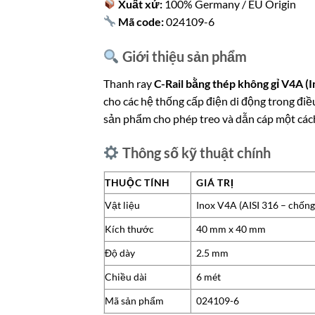
Xuất xứ:
100% Germany / EU Origin
Mã code:
024109-6
Giới thiệu sản phẩm
Thanh ray
C-Rail bằng thép không gỉ V4A (
cho các hệ thống cấp điện di động trong điề
sản phẩm cho phép treo và dẫn cáp một cách 
Thông số kỹ thuật chính
THUỘC TÍNH
GIÁ TRỊ
Vật liệu
Inox V4A (AISI 316 – chốn
Kích thước
40 mm x 40 mm
Độ dày
2.5 mm
Chiều dài
6 mét
Mã sản phẩm
024109-6