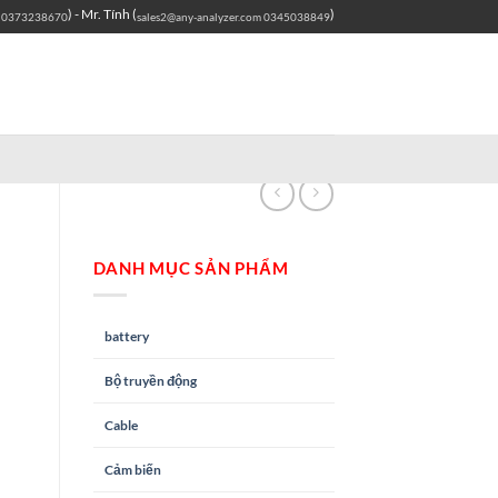
) - Mr. Tính (
)
0373238670
sales2@any-analyzer.com
0345038849
DANH MỤC SẢN PHẨM
battery
Bộ truyền động
Cable
Cảm biến