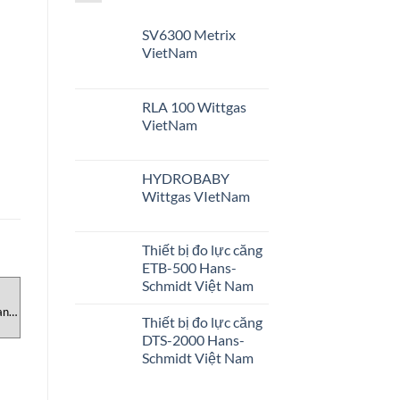
SV6300 Metrix
VietNam
RLA 100 Wittgas
VietNam
HYDROBABY
Wittgas VIetNam
Thiết bị đo lực căng
ETB-500 Hans-
Schmidt Việt Nam
DANH MỤC SẢN PHẨM
DANH MỤC SẢN PHẨM
D
ans-
MDS1200 Temavasconi, Đồng
Mô-đun Đầu Vào Kỹ thuật Số
M
Thiết bị đo lực căng
hồ đo áp suất MDS1200
ADV551-P00 Yokogawa, đại
Đ
DTS-2000 Hans-
Temavasconi Việt Nam
lý Yokogawa Việt Nam
Schmidt Việt Nam