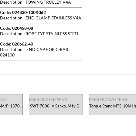
Description: TOWING TROLLEY V4A
Code:
024830-100X062
Description: END CLAMP STAINLESS V4A
Code:
020458-08
Description: ROPE EYE STAINLESS STEEL
Code:
020662-40
Description: END CAP FOR C-RAIL
024100
PHẨM
DANH MỤC SẢN PHẨM
DANH MỤC SẢN PHẨM
6M/P-1370-
SWT-7000 IV Sanko, Máy Dò
Torque Stand MTS-10N H
ze
Độ Dày SWT-7000 IV Sanko
schmidt Việt Nam
Việt Nam