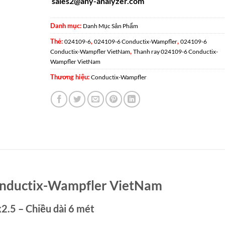
sales2@any-analyzer.com
Danh mục:
Danh Mục Sản Phẩm
Thẻ:
,
,
024109-6
024109-6 Conductix-Wampfler
024109-6
,
Conductix-Wampfler VietNam
Thanh ray 024109-6 Conductix-
Wampfler VietNam
Thương hiệu:
Conductix-Wampfler
nductix-Wampfler VietNam
2.5 – Chiều dài 6 mét