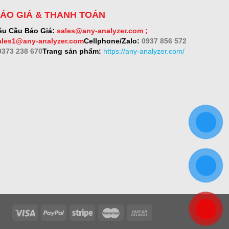
ÁO GIÁ & THANH TOÁN
êu Cầu Báo Giá:
sales@any-analyzer.com ;
ales1@any-analyzer.com
Cellphone/Zalo:
0937 856 572
 0373 238 670
Trang sản phẩm:
https://any-analyzer.com/