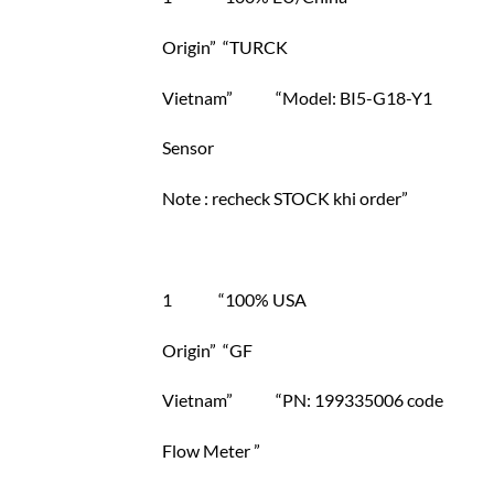
Origin” “TURCK
Vietnam” “Model: BI5-G18-Y1
Sensor
Note : recheck STOCK khi order”
1 “100% USA
Origin” “GF
Vietnam” “PN: 199335006 code
Flow Meter ”