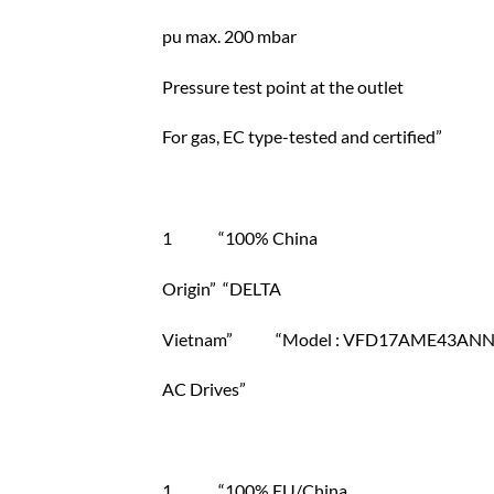
pu max. 200 mbar
Pressure test point at the outlet
For gas, EC type-tested and certified”
1 “100% China
Origin” “DELTA
Vietnam” “Model : VFD17AME43ANNAA 
AC Drives”
1 “100% EU/China