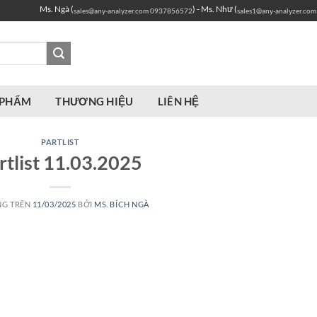
Ms. Ngà (
) - Ms. Như (
sales@any-analyzer.com
0937856572
sales1@any-analyzer.com
 PHẨM
THƯƠNG HIỆU
LIÊN HỆ
PARTLIST
rtlist 11.03.2025
NG TRÊN
11/03/2025
BỞI
MS. BÍCH NGÀ