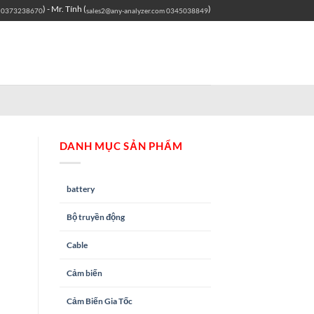
) - Mr. Tính (
)
0373238670
sales2@any-analyzer.com
0345038849
DANH MỤC SẢN PHẨM
battery
Bộ truyền động
Cable
Cảm biến
Cảm Biến Gia Tốc