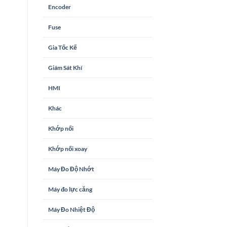
Encoder
Fuse
Gia Tốc Kế
Giám Sát Khí
HMI
Khác
Khớp nối
Khớp nối xoay
Máy Đo Độ Nhớt
Máy đo lực căng
Máy Đo Nhiệt Độ