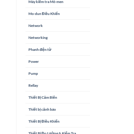
Máy kiểm tra Mô-men
Mo-dun Điều Khiển
Network
Networking
Phanh điện từ
Power
Pump
Rellay
Thiết Bị Cảm Biến
Thiết bị cảnh báo
Thiết Bị Điều Khiển
Thiết Bị Đo Lường & Kiểm Tra