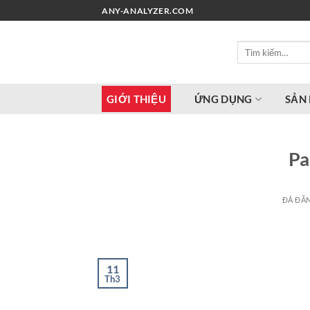
Chuyển
ANY-ANALYZER.COM
đến
nội
Tìm
dung
kiếm:
GIỚI THIỆU
ỨNG DỤNG
SẢN
Pa
ĐÃ ĐĂ
11
Th3