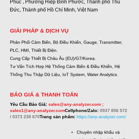
Phúc , Phường Hiệp Bình Phước, Thành phố Thủ
Đức, Thành phố Hồ Chí Minh, Việt Nam
GIẢI PHÁP & DỊCH VỤ
Phân Phối Cảm Biến, Bộ Điều Khiển, Gauge,
Transmitter,
PLC, HMI, Thiết Bị Điện.
Cung Cấp Thiết Bị Châu Âu (EU)/G7/Korea.
Tư Vấn Tích Hợp Hệ Thống Cảm Biến & Điều Khiển, Hệ
Thống Thu Thập Dữ Liệu, IoT System, Water Analytics.
BÁO GIÁ & THANH TOÁN
Yêu Cầu Báo Giá:
sales@any-analyzer.com ;
sales1@any-analyzer.com
Cellphone/Zalo:
0937 856 572
/ 0373 238 670
Trang sản phẩm:
https://any-analyzer.com/
Chuyên nhập khẩu và