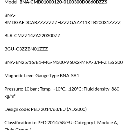
Model:
BNA-CMB01000120-0100300D0860DZZS
BNA-
BMDGAEDCARZZZZZZZHZZZGAZZ11KTB20031ZZZZ
BLR-CMZZ14ZA220300ZZ
BGU-C3ZZBN01ZZZ
BNA-EN25/16/B1-MG-M300-V60x2-MRA-3/M-ZTSS 200
Magnetic Level Gauge Type BNA-SA1
Pressure: 10 bar ; Temp.: -10°C…120°C; Fluid density: 860
kg/m³
Design code: PED 2014/68/EU (AD2000)
Classification to PED 2014/68/EU: Category I, Module A,
Fluid Group 1