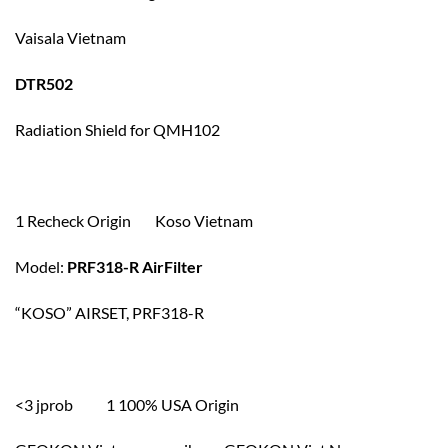
Vaisala Vietnam
DTR502
Radiation Shield for QMH102
1 Recheck Origin Koso Vietnam
Model:
PRF318-R AirFilter
“KOSO” AIRSET, PRF318-R
<3 jprob 1 100% USA Origin