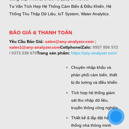
Tư Vấn Tích Hợp Hệ Thống Cảm Biến & Điều Khiển, Hệ
Thống Thu Thập Dữ Liệu, IoT System, Water Analytics.
BÁO GIÁ & THANH TOÁN
Yêu Cầu Báo Giá:
sales@any-analyzer.com ;
sales1@any-analyzer.com
Cellphone/Zalo:
0937 856 572
/ 0373 238 670
Trang sản phẩm:
https://any-analyzer.com/
Chuyên nhập khẩu và
phân phối cảm biến, thiết
bị đo lường và điều khiển.
Tích hợp hệ thống giám
sát thu nhập dữ liệu,
truyền thông công nghiệp.
Thiết kế & lắp đặt hệ
thống nhà thông minh