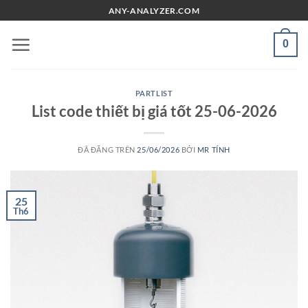
Chuyển
ANY-ANALYZER.COM
đến
nội
0
dung
PARTLIST
List code thiết bị giá tốt 25-06-2026
ĐÃ ĐĂNG TRÊN
25/06/2026
BỞI
MR TÍNH
25
Th6