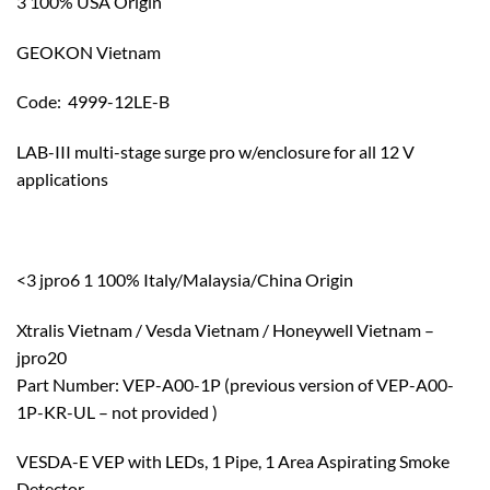
3 100% USA Origin
GEOKON Vietnam
Code: 4999-12LE-B
LAB-III multi-stage surge pro w/enclosure for all 12 V
applications
<3 jpro6 1 100% Italy/Malaysia/China Origin
Xtralis Vietnam / Vesda Vietnam / Honeywell Vietnam –
jpro20
Part Number: VEP-A00-1P (previous version of VEP-A00-
1P-KR-UL – not provided )
VESDA-E VEP with LEDs, 1 Pipe, 1 Area Aspirating Smoke
Detector