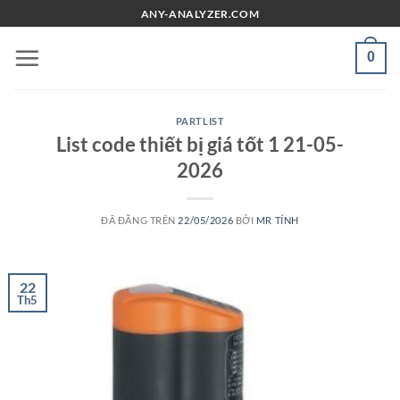
Chuyển
ANY-ANALYZER.COM
đến
nội
0
dung
PARTLIST
List code thiết bị giá tốt 1 21-05-
2026
ĐÃ ĐĂNG TRÊN
22/05/2026
BỞI
MR TÍNH
22
Th5