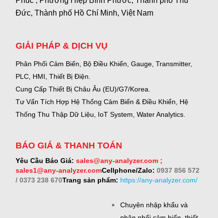
Phúc , Phường Hiệp Bình Phước, Thành phố Thủ
Đức, Thành phố Hồ Chí Minh, Việt Nam
GIẢI PHÁP & DỊCH VỤ
Phân Phối Cảm Biến, Bộ Điều Khiển, Gauge,
Transmitter,
PLC, HMI, Thiết Bị Điện.
Cung Cấp Thiết Bị Châu Âu (EU)/G7/Korea.
Tư Vấn Tích Hợp Hệ Thống Cảm Biến & Điều Khiển, Hệ
Thống Thu Thập Dữ Liệu, IoT System, Water Analytics.
BÁO GIÁ & THANH TOÁN
Yêu Cầu Báo Giá:
sales@any-analyzer.com ;
sales1@any-analyzer.com
Cellphone/Zalo:
0937 856 572
/ 0373 238 670
Trang sản phẩm:
https://any-analyzer.com/
Chuyên nhập khẩu và
phân phối cảm biến, thiết