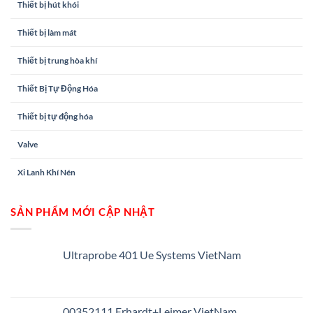
Thiết bị hút khói
Thiết bị làm mát
Thiết bị trung hòa khí
Thiết Bị Tự Động Hóa
Thiết bị tự động hóa
Valve
Xi Lanh Khí Nén
SẢN PHẨM MỚI CẬP NHẬT
Ultraprobe 401 Ue Systems VietNam
00352111 Erhardt+Leimer VietNam