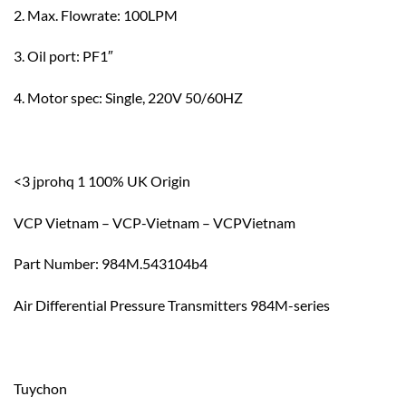
2. Max. Flowrate: 100LPM
3. Oil port: PF1″
4. Motor spec: Single, 220V 50/60HZ
<3 jprohq 1 100% UK Origin
VCP Vietnam – VCP-Vietnam – VCPVietnam
Part Number: 984M.543104b4
Air Differential Pressure Transmitters 984M-series
Tuychon