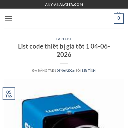
Chuyển
ANY-ANALYZER.COM
đến
nội
0
dung
PARTLIST
List code thiết bị giá tốt 1 04-06-
2026
ĐÃ ĐĂNG TRÊN
05/06/2026
BỞI
MR TÍNH
05
Th6