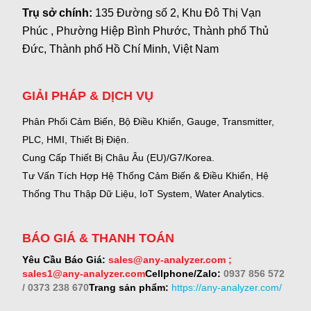
Trụ sở chính:
135 Đường số 2, Khu Đô Thị Vạn
Phúc , Phường Hiệp Bình Phước, Thành phố Thủ
Đức, Thành phố Hồ Chí Minh, Việt Nam
GIẢI PHÁP & DỊCH VỤ
Phân Phối Cảm Biến, Bộ Điều Khiển, Gauge,
Transmitter,
PLC, HMI, Thiết Bị Điện.
Cung Cấp Thiết Bị Châu Âu (EU)/G7/Korea.
Tư Vấn Tích Hợp Hệ Thống Cảm Biến & Điều Khiển, Hệ
Thống Thu Thập Dữ Liệu, IoT System, Water Analytics.
BÁO GIÁ & THANH TOÁN
Yêu Cầu Báo Giá:
sales@any-analyzer.com ;
sales1@any-analyzer.com
Cellphone/Zalo:
0937 856 572
/ 0373 238 670
Trang sản phẩm:
https://any-analyzer.com/