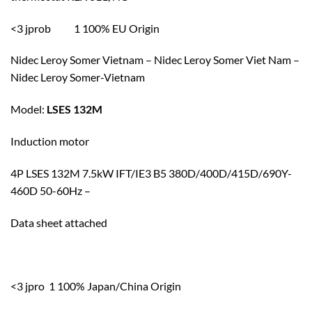
<3 jprob 1 100% EU Origin
Nidec Leroy Somer Vietnam – Nidec Leroy Somer Viet Nam –
Nidec Leroy Somer-Vietnam
Model:
LSES 132M
Induction motor
4P LSES 132M 7.5kW IFT/IE3 B5 380D/400D/415D/690Y-
460D 50-60Hz –
Data sheet attached
<3 jpro 1 100% Japan/China Origin