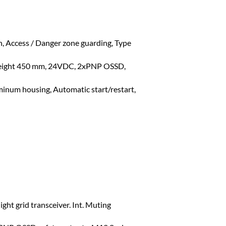
on, Access / Danger zone guarding, Type
d height 450 mm, 24VDC, 2xPNP OSSD,
minum housing, Automatic start/restart,
ght grid transceiver. Int. Muting