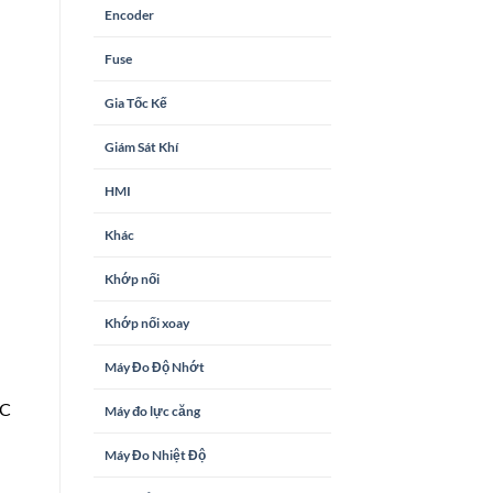
Encoder
Fuse
Gia Tốc Kế
Giám Sát Khí
HMI
Khác
Khớp nối
Khớp nối xoay
Máy Đo Độ Nhớt
AC
Máy đo lực căng
Máy Đo Nhiệt Độ