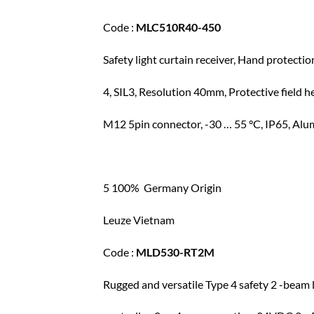
Code :
MLC510R40-450
Safety light curtain receiver, Hand protecti
4, SIL3, Resolution 40mm, Protective fiel
M12 5pin connector, -30 … 55 °C, IP65, Alu
5 100% Germany Origin
Leuze Vietnam
Code :
MLD530-RT2M
Rugged and versatile Type 4 safety 2 -beam li