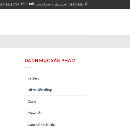
) - Mr. Tính (
)
0373238670
sales2@any-analyzer.com
0345038849
DANH MỤC SẢN PHẨM
battery
Bộ truyền động
Cable
Cảm biến
Cảm Biến Gia Tốc