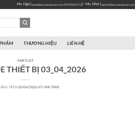
Ms. Ngà (
) - Ms. Như (
sales@any-analyzer.com
0937856572
sales1@any-analyzer.com
 PHẨM
THƯƠNG HIỆU
LIÊN HỆ
PARTLIST
E THIẾT BỊ 03_04_2026
ĐĂNG TRÊN
03/04/2026
BỞI
MR TÍNH