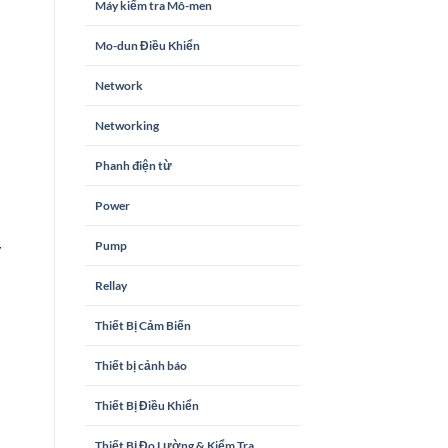
Máy kiểm tra Mô-men
Mo-dun Điều Khiển
Network
Networking
Phanh điện từ
Power
Pump
y
Rellay
Thiết Bị Cảm Biến
Thiết bị cảnh báo
Thiết Bị Điều Khiển
Thiết Bị Đo Lường & Kiểm Tra