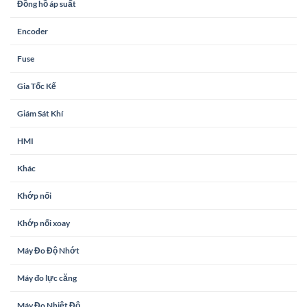
Đồng hồ áp suất
Encoder
Fuse
Gia Tốc Kế
Giám Sát Khí
HMI
Khác
Khớp nối
Khớp nối xoay
Máy Đo Độ Nhớt
Máy đo lực căng
Máy Đo Nhiệt Độ