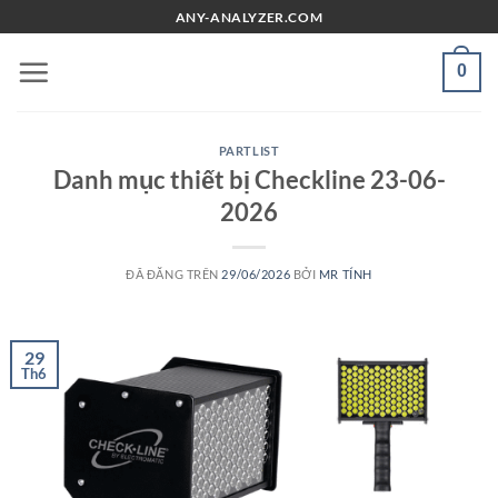
Chuyển
ANY-ANALYZER.COM
đến
nội
0
dung
PARTLIST
Danh mục thiết bị Checkline 23-06-
2026
ĐÃ ĐĂNG TRÊN
29/06/2026
BỞI
MR TÍNH
29
Th6