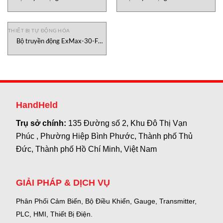
Schischek Rotork, ExPro-CT-50
Schischek Rotork, Inmax-5.10-Y
Schischek Rotork
Schischek Rotork
THIẾT BỊ TỰ ĐỘNG HÓA
Bộ truyền động ExMax-30-F
Schischek Rotork, ExMax-30-F
Schischek Rotork
HandHeld
Trụ sở chính:
135 Đường số 2, Khu Đô Thị Vạn
Phúc , Phường Hiệp Bình Phước, Thành phố Thủ
Đức, Thành phố Hồ Chí Minh, Việt Nam
GIẢI PHÁP & DỊCH VỤ
Phân Phối Cảm Biến, Bộ Điều Khiển, Gauge,
Transmitter,
PLC, HMI, Thiết Bị Điện.