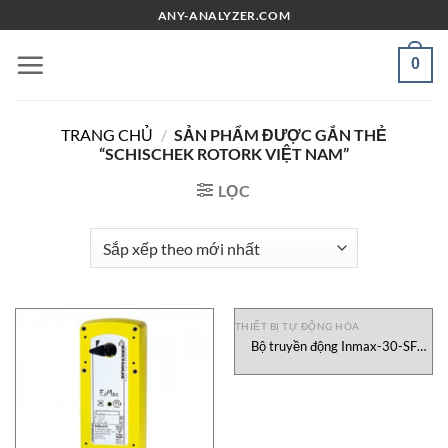
Chuyển
ANY-ANALYZER.COM
đến
nội
0
dung
TRANG CHỦ
/
SẢN PHẨM ĐƯỢC GẮN THẺ
“SCHISCHEK ROTORK VIỆT NAM”
LỌC
THIẾT BỊ TỰ ĐỘNG HÓA
Bộ truyền động Inmax-30-SF
Schischek Rotork, Inmax-30-SF
Schischek Rotork