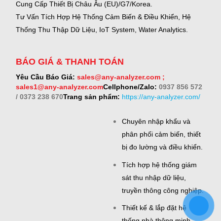
Cung Cấp Thiết Bị Châu Âu (EU)/G7/Korea.
Tư Vấn Tích Hợp Hệ Thống Cảm Biến & Điều Khiển, Hệ
Thống Thu Thập Dữ Liệu, IoT System, Water Analytics.
BÁO GIÁ & THANH TOÁN
Yêu Cầu Báo Giá:
sales@any-analyzer.com ;
sales1@any-analyzer.com
Cellphone/Zalo:
0937 856 572
/ 0373 238 670
Trang sản phẩm:
https://any-analyzer.com/
Chuyên nhập khẩu và
phân phối cảm biến, thiết
bị đo lường và điều khiển.
Tích hợp hệ thống giám
sát thu nhập dữ liệu,
truyền thông công nghiệp.
Thiết kế & lắp đặt hệ
thống nhà thông minh