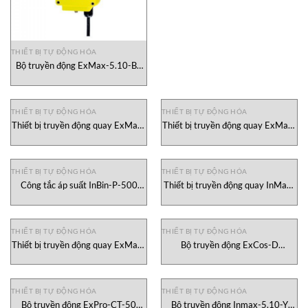
THIẾT BỊ TỰ ĐỘNG HÓA
Bộ truyền động ExMax-5.10-BF
Schischek Rotork, ExMax-5.10-BF
Schischek Rotork
THIẾT BỊ TỰ ĐỘNG HÓA
THIẾT BỊ TỰ ĐỘNG HÓA
Thiết bị truyền động quay ExMax-
Thiết bị truyền động quay ExMax-
50-SF Schischek Rotork, ExMax-
15.30-S Schischek Rotork,
50-SF Schischek Rotork
ExMax-15.30-S Schischek Rotork
THIẾT BỊ TỰ ĐỘNG HÓA
THIẾT BỊ TỰ ĐỘNG HÓA
Công tắc áp suất InBin-P-500
Thiết bị truyền động quay InMax-
Schischek Rotork, InBin-P-500
30-F Schischek Rotork, InMax-
Schischek Rotork
30-F Schischek Rotork
THIẾT BỊ TỰ ĐỘNG HÓA
THIẾT BỊ TỰ ĐỘNG HÓA
Thiết bị truyền động quay ExMax-
Bộ truyền động ExCos-D
5.10-YF Schischek Rotork, đại lý
Schischek Rotork, ExCos-D
Schischek Rotork Việt Nam
Schischek Rotork
THIẾT BỊ TỰ ĐỘNG HÓA
THIẾT BỊ TỰ ĐỘNG HÓA
Bộ truyền động ExPro-CT-50
Bộ truyền động Inmax-5.10-Y