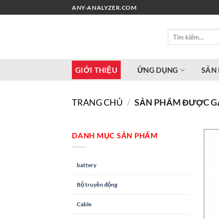
Chuyển
ANY-ANALYZER.COM
đến
nội
Tìm
dung
kiếm:
GIỚI THIỆU
ỨNG DỤNG
SẢN
TRANG CHỦ
/
SẢN PHẨM ĐƯỢC GẮ
DANH MỤC SẢN PHẨM
battery
Bộ truyền động
Cable