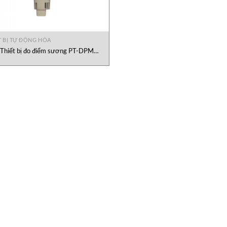
T BỊ TỰ ĐỘNG HÓA
Thiết bị đo điểm sương PT-DPM
eckline, đại lý Checkline Việt Nam