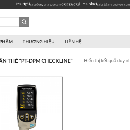
Ms. Ngà (
) - Ms. Như (
sales@any-analyzer.com
0937856572
sales1@any-analyzer.com
 PHẨM
THƯƠNG HIỆU
LIÊN HỆ
Hiển thị kết quả duy n
N THẺ “PT-DPM CHECKLINE”