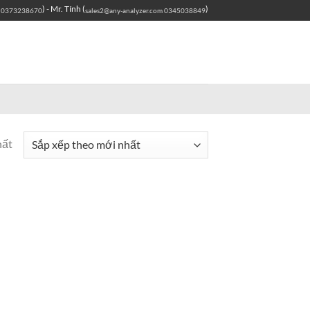
) - Mr. Tính (
)
0373238670
sales2@any-analyzer.com
0345038849
hất