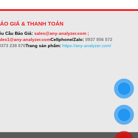
ÁO GIÁ & THANH TOÁN
êu Cầu Báo Giá:
sales@any-analyzer.com ;
ales1@any-analyzer.com
Cellphone/Zalo:
0937 856 572
 0373 238 670
Trang sản phẩm:
https://any-analyzer.com/