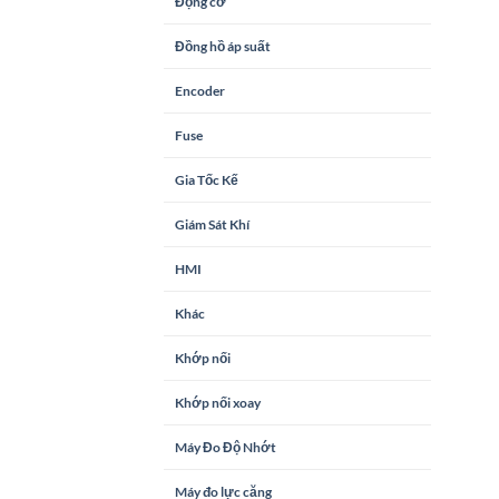
Động cơ
Đồng hồ áp suất
Encoder
Fuse
Gia Tốc Kế
Giám Sát Khí
HMI
Khác
Khớp nối
Khớp nối xoay
Máy Đo Độ Nhớt
Máy đo lực căng