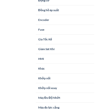
Động cơ
Đồng hồ áp suất
Encoder
Fuse
Gia Tốc Kế
Giám Sát Khí
HMI
Khác
Khớp nối
Khớp nối xoay
Máy Đo Độ Nhớt
Máy đo lực căng