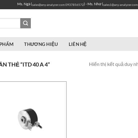
Ms. Ngà (
) - Ms. Như (
sales@any-analyzer.com
0937856572
sales1@any-analyzer.com
 PHẨM
THƯƠNG HIỆU
LIÊN HỆ
Hiển thị kết quả duy n
 THẺ “ITD 40 A 4”