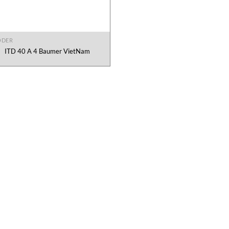
ODER
ITD 40 A 4 Baumer VietNam