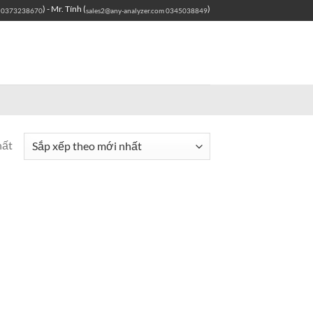
) - Mr. Tính (
)
0373238670
sales2@any-analyzer.com
0345038849
hất