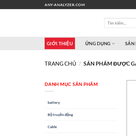
Chuyển
ANY-ANALYZER.COM
đến
nội
Tìm
dung
kiếm:
GIỚI THIỆU
ỨNG DỤNG
SẢN
TRANG CHỦ
/
SẢN PHẨM ĐƯỢC GẮN
DANH MỤC SẢN PHẨM
battery
Bộ truyền động
Cable