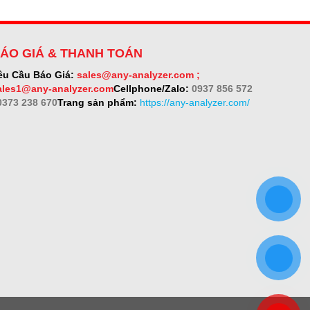
ÁO GIÁ & THANH TOÁN
êu Cầu Báo Giá:
sales@any-analyzer.com ;
ales1@any-analyzer.com
Cellphone/Zalo:
0937 856 572
 0373 238 670
Trang sản phẩm:
https://any-analyzer.com/