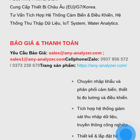
Cung Cấp Thiết Bị Châu Âu (EU)/G7/Korea.
Tư Vấn Tích Hợp Hệ Thống Cảm Biến & Điều Khiển, Hệ
Thống Thu Thập Dữ Liệu, IoT System, Water Analytics.
BÁO GIÁ & THANH TOÁN
Yêu Cầu Báo Giá:
sales@any-analyzer.com ;
sales1@any-analyzer.com
Cellphone/Zalo:
0937 856 572
/ 0373 238 670
Trang sản phẩm:
https://any-analyzer.com/
Chuyên nhập khẩu và
phân phối cảm biến, thiết
bị đo lường và điều khiển.
Tích hợp hệ thống giám
sát thu nhập dữ liệu,
truyền thông công nghiệp.
Thiết kế & lắp đặt hệ