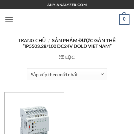
Chuyển
ANY-ANALYZER.COM
đến
nội
0
dung
TRANG CHỦ
/
SẢN PHẨM ĐƯỢC GẮN THẺ
“IP5503.28/100 DC24V DOLD VIETNAM”
LỌC