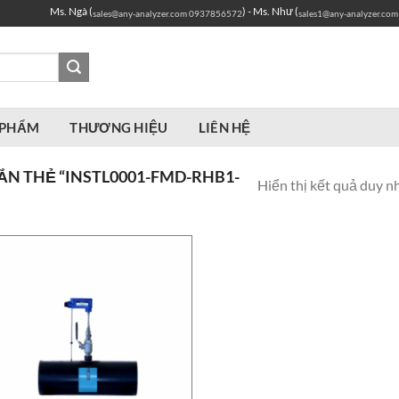
Ms. Ngà (
) - Ms. Như (
sales@any-analyzer.com
0937856572
sales1@any-analyzer.com
 PHẨM
THƯƠNG HIỆU
LIÊN HỆ
N THẺ “INSTL0001-FMD-RHB1-
Hiển thị kết quả duy n