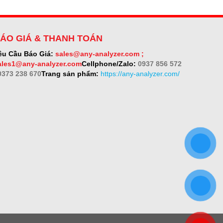
ÁO GIÁ & THANH TOÁN
êu Cầu Báo Giá:
sales@any-analyzer.com ;
ales1@any-analyzer.com
Cellphone/Zalo:
0937 856 572
 0373 238 670
Trang sản phẩm:
https://any-analyzer.com/