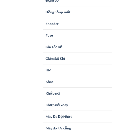
Động cơ
Đồng hồ áp suất
Encoder
Fuse
Gia Tốc Kế
Giám Sát Khí
HMI
Khác
Khớp nối
Khớp nối xoay
Máy Đo Độ Nhớt
Máy đo lực căng