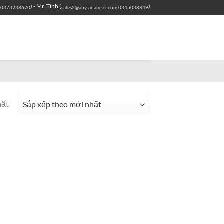
) - Mr. Tính (
)
0373238670
sales2@any-analyzer.com
0345038849
hất