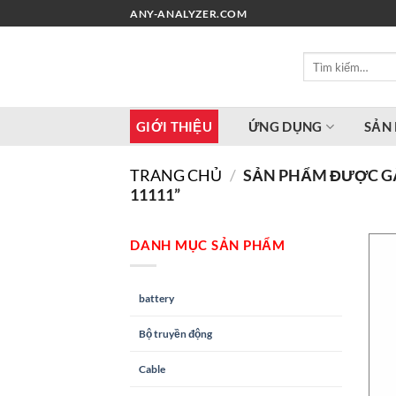
Chuyển
ANY-ANALYZER.COM
đến
nội
Tìm
dung
kiếm:
GIỚI THIỆU
ỨNG DỤNG
SẢN
TRANG CHỦ
/
SẢN PHẨM ĐƯỢC GẮ
11111”
DANH MỤC SẢN PHẨM
battery
Bộ truyền động
Cable