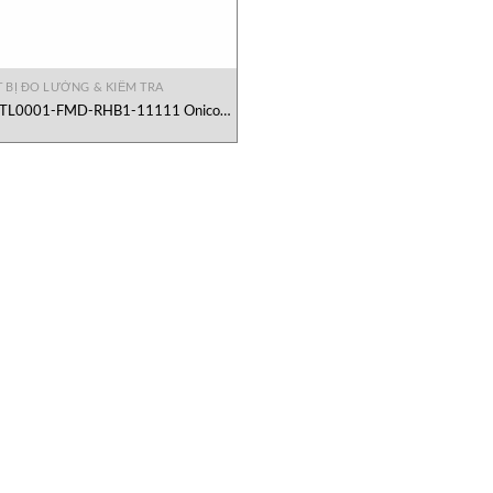
T BỊ ĐO LƯỜNG & KIỂM TRA
TL0001-FMD-RHB1-11111 Onicon
Việt Nam