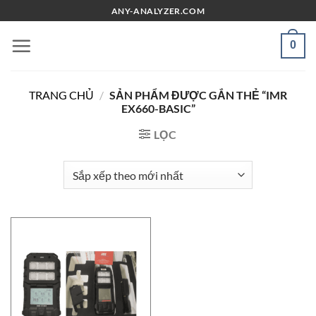
Chuyển
ANY-ANALYZER.COM
đến
nội
0
dung
TRANG CHỦ
/
SẢN PHẨM ĐƯỢC GẮN THẺ “IMR
EX660-BASIC”
LỌC