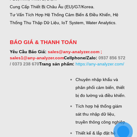
Cung Cấp Thiết Bị Châu Âu (EU)/G7/Korea.
Tư Vấn Tích Hợp Hệ Thống Cảm Biến & Điều Khiển, Hệ
Thống Thu Thập Dữ Liệu, IoT System, Water Analytics.
BÁO GIÁ & THANH TOÁN
Yêu Cầu Báo Giá:
sales@any-analyzer.com ;
sales1@any-analyzer.com
Cellphone/Zalo:
0937 856 572
/ 0373 238 670
Trang sản phẩm:
https://any-analyzer.com/
Chuyên nhập khẩu và
phân phối cảm biến, thiết
bị đo lường và điều khiển.
Tích hợp hệ thống giám
sát thu nhập dữ liệu,
truyền thông công nghiệp.
Thiết kế & lắp đặt hệ