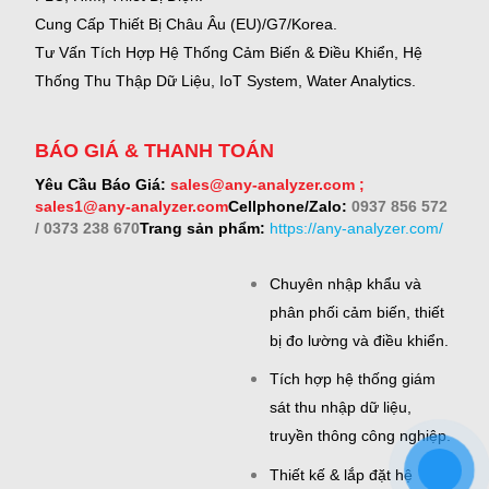
Cung Cấp Thiết Bị Châu Âu (EU)/G7/Korea.
Tư Vấn Tích Hợp Hệ Thống Cảm Biến & Điều Khiển, Hệ
Thống Thu Thập Dữ Liệu, IoT System, Water Analytics.
BÁO GIÁ & THANH TOÁN
Yêu Cầu Báo Giá:
sales@any-analyzer.com ;
sales1@any-analyzer.com
Cellphone/Zalo:
0937 856 572
/ 0373 238 670
Trang sản phẩm:
https://any-analyzer.com/
Chuyên nhập khẩu và
phân phối cảm biến, thiết
bị đo lường và điều khiển.
Tích hợp hệ thống giám
sát thu nhập dữ liệu,
truyền thông công nghiệp.
Thiết kế & lắp đặt hệ