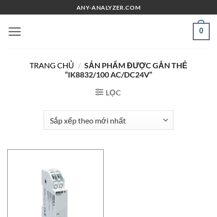
Chuyển
ANY-ANALYZER.COM
đến
nội
0
dung
TRANG CHỦ
/
SẢN PHẨM ĐƯỢC GẮN THẺ
“IK8832/100 AC/DC24V”
LỌC