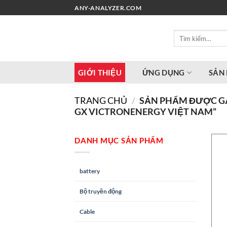
Chuyển
ANY-ANALYZER.COM
đến
nội
Tìm
dung
kiếm:
GIỚI THIỆU
ỨNG DỤNG
SẢN
TRANG CHỦ
/
SẢN PHẨM ĐƯỢC GẮ
GX VICTRONENERGY VIỆT NAM”
DANH MỤC SẢN PHẨM
battery
Bộ truyền động
Cable