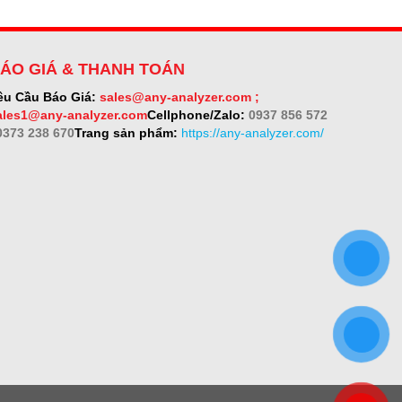
ÁO GIÁ & THANH TOÁN
êu Cầu Báo Giá:
sales@any-analyzer.com ;
ales1@any-analyzer.com
Cellphone/Zalo:
0937 856 572
 0373 238 670
Trang sản phẩm:
https://any-analyzer.com/