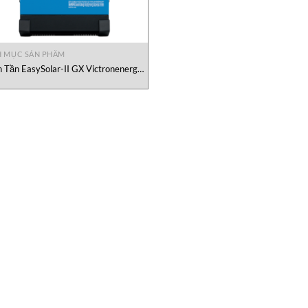
 MỤC SẢN PHẨM
n Tần EasySolar-II GX Victronenergy
Việt Nam