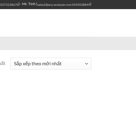
) - Mr. Tính (
)
0373238670
sales2@any-analyzer.com
0345038849
hất