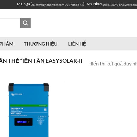
Ms. Ngà (
) - Ms. Như (
sales@any-analyzer.com
0937856572
sales1@any-analyzer.com
 PHẨM
THƯƠNG HIỆU
LIÊN HỆ
N THẺ “IẾN TẦN EASYSOLAR-II
Hiển thị kết quả duy n