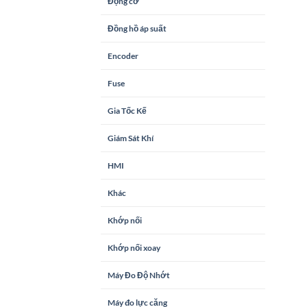
Động cơ
Đồng hồ áp suất
Encoder
Fuse
Gia Tốc Kế
Giám Sát Khí
HMI
Khác
Khớp nối
Khớp nối xoay
Máy Đo Độ Nhớt
Máy đo lực căng