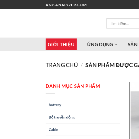
Chuyển
ANY-ANALYZER.COM
đến
nội
Tìm
dung
kiếm:
GIỚI THIỆU
ỨNG DỤNG
SẢN
TRANG CHỦ
/
SẢN PHẨM ĐƯỢC GẮ
DANH MỤC SẢN PHẨM
battery
Bộ truyền động
Cable