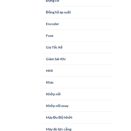
Động cơ
Đồng hồ áp suất
Encoder
Fuse
Gia Tốc Kế
Giám Sát Khí
HMI
Khác
Khớp nối
Khớp nối xoay
Máy Đo Độ Nhớt
Máy đo lực căng