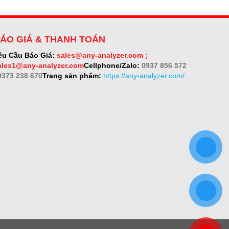
ÁO GIÁ & THANH TOÁN
êu Cầu Báo Giá:
sales@any-analyzer.com ;
ales1@any-analyzer.com
Cellphone/Zalo:
0937 856 572
 0373 238 670
Trang sản phẩm:
https://any-analyzer.com/