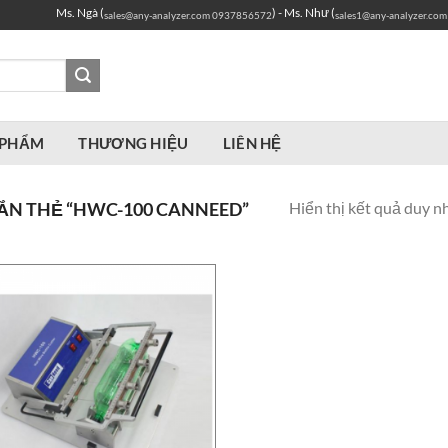
Ms. Ngà (
) - Ms. Như (
sales@any-analyzer.com
0937856572
sales1@any-analyzer.com
 PHẨM
THƯƠNG HIỆU
LIÊN HỆ
Hiển thị kết quả duy n
N THẺ “HWC-100 CANNEED”