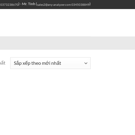
) - Mr. Tính (
)
0373238670
sales2@any-analyzer.com
0345038849
hất