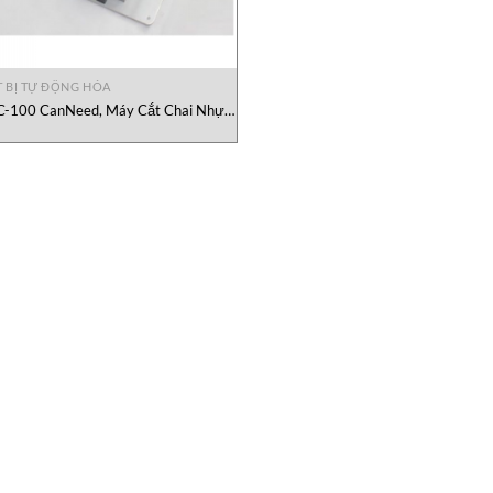
T BỊ TỰ ĐỘNG HÓA
-100 CanNeed, Máy Cắt Chai Nhựa
g Dây Nóng HWC-100 CanNeed Việt
Nam