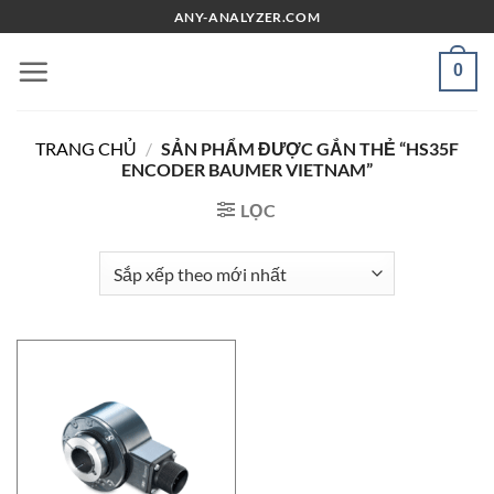
Chuyển
ANY-ANALYZER.COM
đến
nội
0
dung
TRANG CHỦ
/
SẢN PHẨM ĐƯỢC GẮN THẺ “HS35F
ENCODER BAUMER VIETNAM”
LỌC