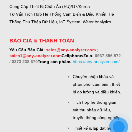
Cung Cấp Thiết Bị Châu Âu (EU)/G7/Korea.
Tư Vấn Tích Hợp Hệ Thống Cảm Biến & Điều Khiển, Hệ
Thống Thu Thập Dữ Liệu, IoT System, Water Analytics.
BÁO GIÁ & THANH TOÁN
Yêu Cầu Báo Giá:
sales@any-analyzer.com ;
sales1@any-analyzer.com
Cellphone/Zalo:
0937 856 572
/ 0373 238 670
Trang sản phẩm:
https://any-analyzer.com/
Chuyên nhập khẩu và
phân phối cảm biến, thiết
bị đo lường và điều khiển.
Tích hợp hệ thống giám
sát thu nhập dữ liệu,
truyền thông công nghiệp.
Thiết kế & lắp đặt hệ