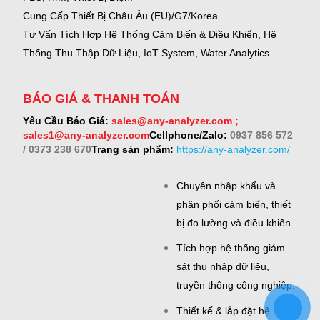
Cung Cấp Thiết Bị Châu Âu (EU)/G7/Korea.
Tư Vấn Tích Hợp Hệ Thống Cảm Biến & Điều Khiển, Hệ
Thống Thu Thập Dữ Liệu, IoT System, Water Analytics.
BÁO GIÁ & THANH TOÁN
Yêu Cầu Báo Giá:
sales@any-analyzer.com ;
sales1@any-analyzer.com
Cellphone/Zalo:
0937 856 572
/ 0373 238 670
Trang sản phẩm:
https://any-analyzer.com/
Chuyên nhập khẩu và
phân phối cảm biến, thiết
bị đo lường và điều khiển.
Tích hợp hệ thống giám
sát thu nhập dữ liệu,
truyền thông công nghiệp.
Thiết kế & lắp đặt hệ