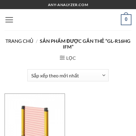
Chuyển
ANY-ANALYZER.COM
đến
nội
0
dung
TRANG CHỦ
/
SẢN PHẨM ĐƯỢC GẮN THẺ “GL-R16HG
IFM”
LỌC