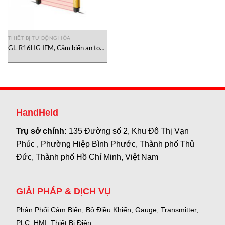
THIẾT BỊ TỰ ĐỘNG HÓA
GL-R16HG IFM, Cảm biến an toàn
Keyence GL-R16HG IFM Việt
Nam
HandHeld
Trụ sở chính:
135 Đường số 2, Khu Đô Thị Vạn
Phúc , Phường Hiệp Bình Phước, Thành phố Thủ
Đức, Thành phố Hồ Chí Minh, Việt Nam
GIẢI PHÁP & DỊCH VỤ
Phân Phối Cảm Biến, Bộ Điều Khiển, Gauge,
Transmitter,
PLC, HMI, Thiết Bị Điện.