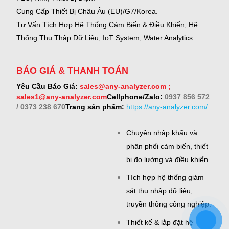
Cung Cấp Thiết Bị Châu Âu (EU)/G7/Korea.
Tư Vấn Tích Hợp Hệ Thống Cảm Biến & Điều Khiển, Hệ
Thống Thu Thập Dữ Liệu, IoT System, Water Analytics.
BÁO GIÁ & THANH TOÁN
Yêu Cầu Báo Giá:
sales@any-analyzer.com ;
sales1@any-analyzer.com
Cellphone/Zalo:
0937 856 572
/ 0373 238 670
Trang sản phẩm:
https://any-analyzer.com/
Chuyên nhập khẩu và
phân phối cảm biến, thiết
bị đo lường và điều khiển.
Tích hợp hệ thống giám
sát thu nhập dữ liệu,
truyền thông công nghiệp.
Thiết kế & lắp đặt hệ