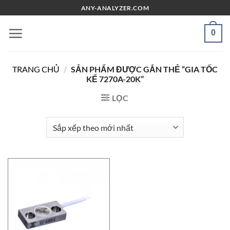
Chuyển
ANY-ANALYZER.COM
đến
nội
0
dung
TRANG CHỦ
/
SẢN PHẨM ĐƯỢC GẮN THẺ “GIA TỐC
KẾ 7270A-20K”
LỌC