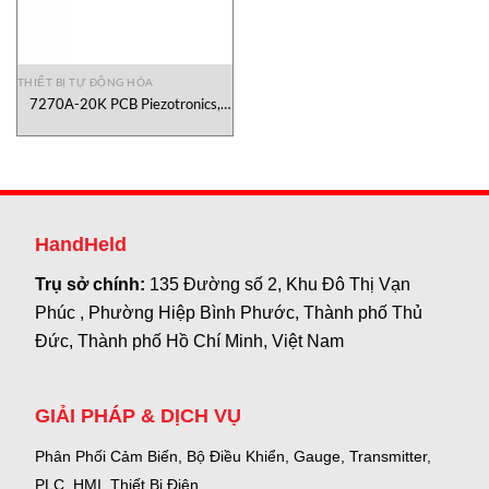
THIẾT BỊ TỰ ĐỘNG HÓA
7270A-20K PCB Piezotronics,
Gia Tốc Kế 7270A-20K PCB
Piezotronics Việt Nam
HandHeld
Trụ sở chính:
135 Đường số 2, Khu Đô Thị Vạn
Phúc , Phường Hiệp Bình Phước, Thành phố Thủ
Đức, Thành phố Hồ Chí Minh, Việt Nam
GIẢI PHÁP & DỊCH VỤ
Phân Phối Cảm Biến, Bộ Điều Khiển, Gauge,
Transmitter,
PLC, HMI, Thiết Bị Điện.