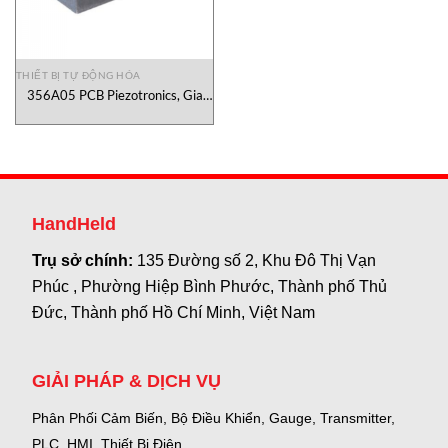
THIẾT BỊ TỰ ĐỘNG HÓA
356A05 PCB Piezotronics, Gia
Tốc Kế 356A05 PCB Piezotronics
Việt Nam
HandHeld
Trụ sở chính:
135 Đường số 2, Khu Đô Thị Vạn
Phúc , Phường Hiệp Bình Phước, Thành phố Thủ
Đức, Thành phố Hồ Chí Minh, Việt Nam
GIẢI PHÁP & DỊCH VỤ
Phân Phối Cảm Biến, Bộ Điều Khiển, Gauge,
Transmitter,
PLC, HMI, Thiết Bị Điện.