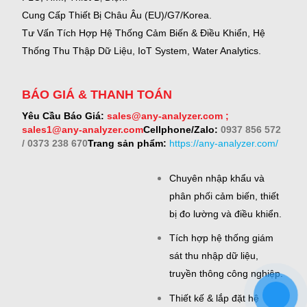
Cung Cấp Thiết Bị Châu Âu (EU)/G7/Korea.
Tư Vấn Tích Hợp Hệ Thống Cảm Biến & Điều Khiển, Hệ
Thống Thu Thập Dữ Liệu, IoT System, Water Analytics.
BÁO GIÁ & THANH TOÁN
Yêu Cầu Báo Giá:
sales@any-analyzer.com ;
sales1@any-analyzer.com
Cellphone/Zalo:
0937 856 572
/ 0373 238 670
Trang sản phẩm:
https://any-analyzer.com/
Chuyên nhập khẩu và
phân phối cảm biến, thiết
bị đo lường và điều khiển.
Tích hợp hệ thống giám
sát thu nhập dữ liệu,
truyền thông công nghiệp.
Thiết kế & lắp đặt hệ