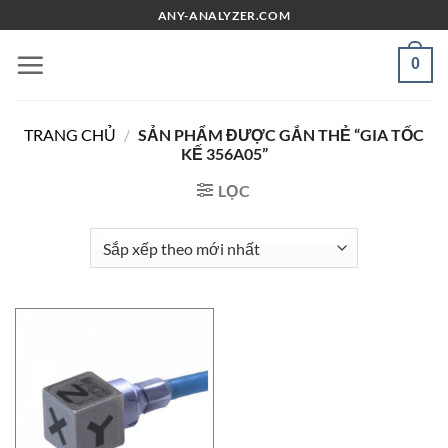
Chuyển
ANY-ANALYZER.COM
đến
nội
0
dung
TRANG CHỦ
/
SẢN PHẨM ĐƯỢC GẮN THẺ “GIA TỐC
KẾ 356A05”
LỌC