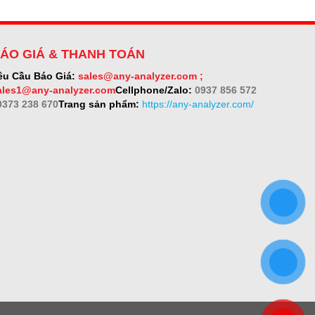
ÁO GIÁ & THANH TOÁN
êu Cầu Báo Giá:
sales@any-analyzer.com ;
ales1@any-analyzer.com
Cellphone/Zalo:
0937 856 572
 0373 238 670
Trang sản phẩm:
https://any-analyzer.com/