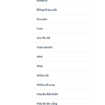
Động cơ
Đồng hồ áp suất
Encoder
Fuse
Gia Tốc Kế
Giám Sát Khí
HMI
Khác
Khớp nối
Khớp nối xoay
Máy Đo Độ Nhớt
Máy đo lực căng