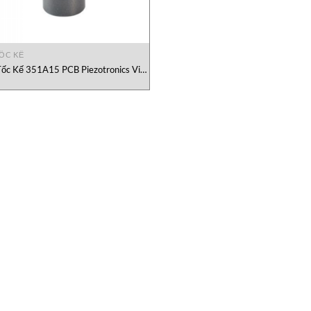
TỐC KẾ
Tốc Kế 351A15 PCB Piezotronics Việt
Nam