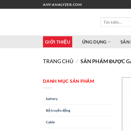
Chuyển
ANY-ANALYZER.COM
đến
nội
Tìm
dung
kiếm:
GIỚI THIỆU
ỨNG DỤNG
SẢN
TRANG CHỦ
/
SẢN PHẨM ĐƯỢC GẮN
DANH MỤC SẢN PHẨM
battery
Bộ truyền động
Cable