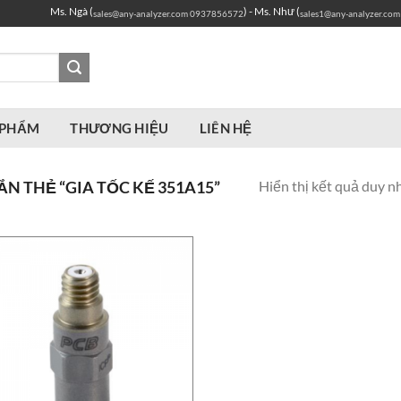
Ms. Ngà (
) - Ms. Như (
sales@any-analyzer.com
0937856572
sales1@any-analyzer.com
 PHẨM
THƯƠNG HIỆU
LIÊN HỆ
Hiển thị kết quả duy n
 THẺ “GIA TỐC KẾ 351A15”