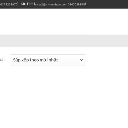
) - Mr. Tính (
)
0373238670
sales2@any-analyzer.com
0345038849
hất